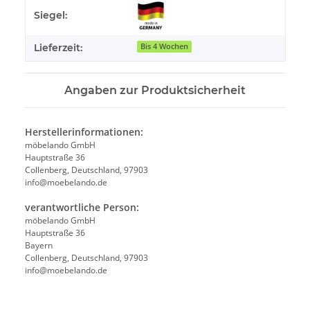
Produkteigenschaft
Wert
Siegel:
Lieferzeit:
Bis 4 Wochen
Angaben zur Produktsicherheit
Herstellerinformationen:
möbelando GmbH
Hauptstraße 36
Collenberg, Deutschland, 97903
info@moebelando.de
verantwortliche Person:
möbelando GmbH
Hauptstraße 36
Bayern
Collenberg, Deutschland, 97903
info@moebelando.de