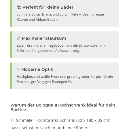
🏗️ Perfekt für kleine Bäder
Schmale 30 cm Breite und 35 cm Tiefe – ideal für enge
Räume und Altbau-Bäder.
📏 Maximaler Stauraum
Zwei Türen, drei Einlegeböden und ein Schubkasten mit
Softclose für geordnete Aufbewahrung.
✨ Moderne Optik
Hochglänzend weiße Front und graphitgrauer Korpus für ein
frisches, großzügiges Raumgefühl.
Warum der Bologna II Hochschrank ideal für dein
Bad ist:
✔
Schmaler Hochformat-Schrank (30 x 180 x 35 cm) –
passt selbst in Nischen und enge Bäder