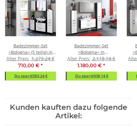
Badezimmer-Set
Badezimmer-Set
>Bologna< (5 teilig) in
>Bologna< in
>B
Alter Preis:
1.273,24 €
Alter Preis:
2.118,14 €
Alte
graphitgrau
graphitgrau
Weiß/Hochglanz
Weiß/Hochglanz
710,00 €
*
1.180,00 €
*
Du sparst
563,24 €
Du sparst
938,14 €
Kunden kauften dazu folgende
Artikel: