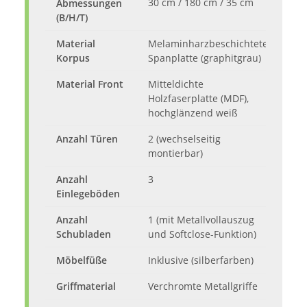
30 cm / 180 cm / 35 cm
Abmessungen
(B/H/T)
Material
Melaminharzbeschichtete
Korpus
Spanplatte (graphitgrau)
Material Front
Mitteldichte
Holzfaserplatte (MDF),
hochglänzend weiß
Anzahl Türen
2 (wechselseitig
montierbar)
Anzahl
3
Einlegeböden
Anzahl
1 (mit Metallvollauszug
Schubladen
und Softclose-Funktion)
Möbelfüße
Inklusive (silberfarben)
Griffmaterial
Verchromte Metallgriffe