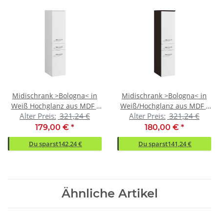
Midischrank >Bologna< in
Midischrank >Bologna< in
Weiß Hochglanz aus MDF -
Weiß/Hochglanz aus MDF -
Alter Preis:
321,24 €
Alter Preis:
321,24 €
30x130x35cm (BxHxT)
30x130x35cm (BxHxT)
179,00 €
*
180,00 €
*
Du sparst
142,24 €
Du sparst
141,24 €
Ähnliche Artikel