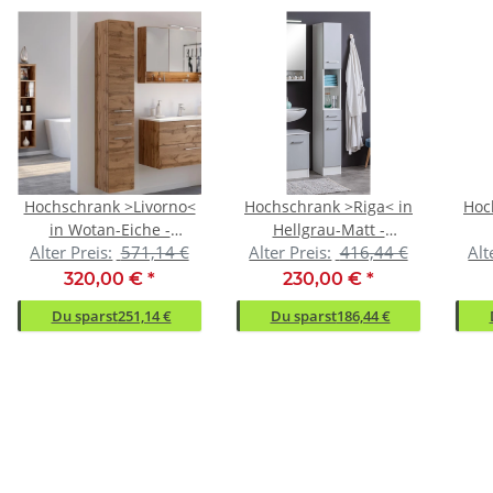
Hochschrank >Livorno<
Hochschrank >Riga< in
Hoc
in Wotan-Eiche -
Hellgrau-Matt -
Alter Preis:
571,14 €
Alter Preis:
416,44 €
Alt
30x180x35cm (BxHxT)
25x190x35cm (BxHxT)
25
320,00 €
*
230,00 €
*
Du sparst
251,14 €
Du sparst
186,44 €