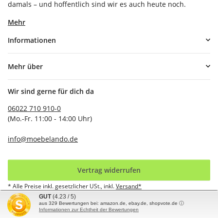
damals – und hoffentlich sind wir es auch heute noch.
Mehr
Informationen
Mehr über
Wir sind gerne für dich da
06022 710 910-0
(Mo.-Fr. 11:00 - 14:00 Uhr)
info@moebelando.de
Vertrag widerrufen
* Alle Preise inkl. gesetzlicher USt., inkl.
Versand*
GUT
(4.23 / 5)
aus
329
Bewertungen bei: amazon.de, ebay.de, shopvote.de ⓘ
© möbelando GmbH
Informationen zur Echtheit der Bewertungen