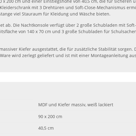
90 x 200 cm und einer Einstiegshöhe von 40,5 cm, die für sicheren
er Kleiderschrank mit 3 Drehtüren und Soft-Close-Mechanismus erm
stange viel Stauraum für Kleidung und Wäsche bieten.
t ab. Die Nachtkonsole verfügt über 2 große Schubladen mit Soft-
eitsfläche von 140 x 70 cm und 3 große Schubladen für Schulsache
ssiver Kiefer ausgestattet, die für zusätzliche Stabilität sorgen. 
are wird zerlegt geliefert und ist mit einer Montageanleitung au
MDF und Kiefer massiv, weiß lackiert
90 x 200 cm
40,5 cm