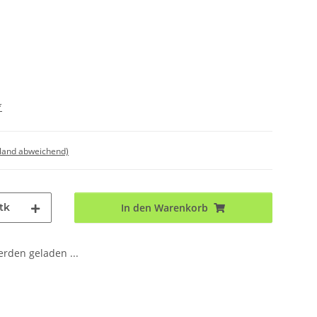
*
sland abweichend)
tk
In den Warenkorb
den geladen ...