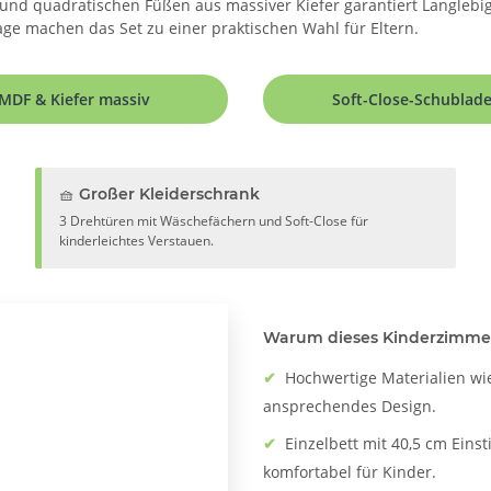
nd quadratischen Füßen aus massiver Kiefer garantiert Langlebigke
ge machen das Set zu einer praktischen Wahl für Eltern.
MDF & Kiefer massiv
Soft-Close-Schublad
🧺 Großer Kleiderschrank
3 Drehtüren mit Wäschefächern und Soft-Close für
kinderleichtes Verstauen.
Warum dieses Kinderzimmer-
✔
Hochwertige Materialien wie
ansprechendes Design.
✔
Einzelbett mit 40,5 cm Eins
komfortabel für Kinder.