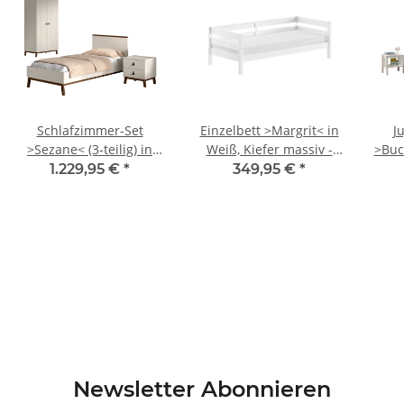
Schlafzimmer-Set
Einzelbett >Margrit< in
J
>Sezane< (3-teilig) in
Weiß, Kiefer massiv -
>Buch
Nussbaumfarbig / Clay,
211x68x97,8cm (BxHxT)
1.229,95 €
*
349,95 €
*
MDF / Kiefer
10
Newsletter Abonnieren