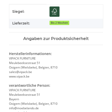
Produkteigenschaft
Wert
Siegel:
Lieferzeit:
Bis 2 Wochen
Angaben zur Produktsicherheit
Herstellerinformationen:
VIPACK FURNITURE
Meulebeeksestraat 51
Ooigem (Wielsbeke), Belgien, 8710
sales@vipack.be
www.vipack.be
verantwortliche Person:
VIPACK FURNITURE
Meulebeeksestraat 51
Bayern
Ooigem (Wielsbeke), Belgien, 8710
info@moebelando.de