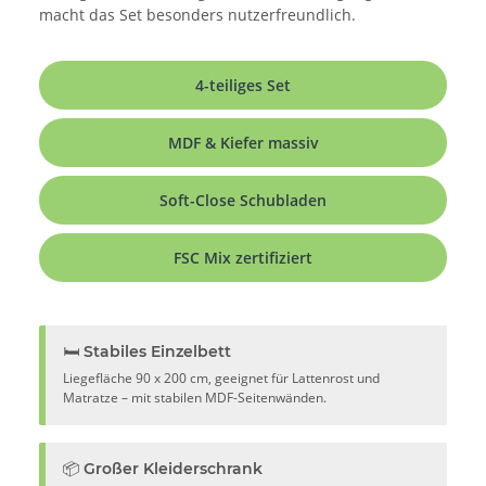
macht das Set besonders nutzerfreundlich.
4-teiliges Set
MDF & Kiefer massiv
Soft-Close Schubladen
FSC Mix zertifiziert
🛏️ Stabiles Einzelbett
Liegefläche 90 x 200 cm, geeignet für Lattenrost und
Matratze – mit stabilen MDF-Seitenwänden.
📦 Großer Kleiderschrank