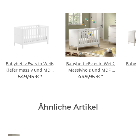
Babybett >Eva< in Weiß,
Babybett >Eva< in Weiß,
Baby
Kiefer massiv und MDF -
Massivholz und MDF -
145x85x74,2cm (BxHxT)
125x85,2x66,2cm (BxHxT)
125
549,95 €
*
449,95 €
*
Ähnliche Artikel