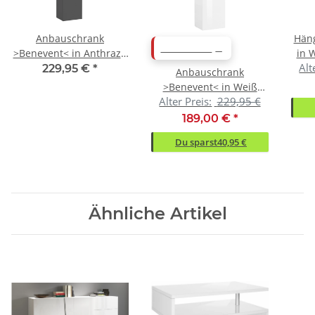
Anbauschrank
Häng
ABVERKAUF
>Benevent< in Anthrazit
in 
Alt
matt - 40x180x30cm
60
229,95 €
*
Anbauschrank
(BxHxT)
>Benevent< in Weiß
Alter Preis:
229,95 €
Hochglanz -
40x180x30cm (BxHxT)
189,00 €
*
Du sparst
40,95 €
Ähnliche Artikel