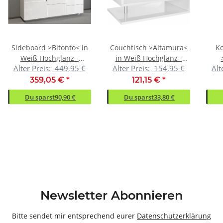
Sideboard >Bitonto< in
Couchtisch >Altamura<
K
Weiß Hochglanz -
in Weiß Hochglanz -
Alter Preis:
449,95 €
Alter Preis:
154,95 €
Alt
180x86x44cm (BxHxT)
90x41,5x55cm (BxHxT)
50
359,05 €
*
121,15 €
*
Du sparst
90,90 €
Du sparst
33,80 €
Newsletter Abonnieren
Bitte sendet mir entsprechend eurer
Datenschutzerklärung