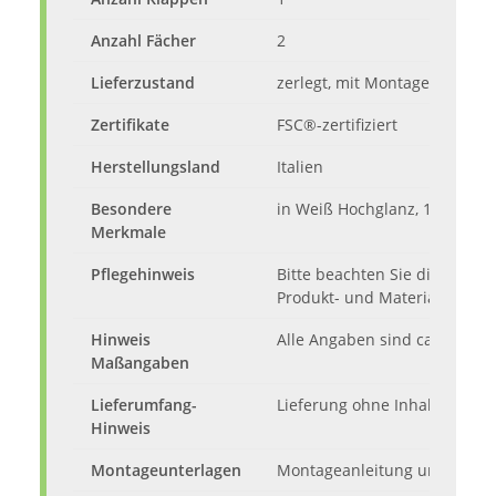
Anzahl Fächer
2
Lieferzustand
zerlegt, mit Montageanleitun
Zertifikate
FSC®-zertifiziert
Herstellungsland
Italien
Besondere
in Weiß Hochglanz, 180 x 40 
Merkmale
Pflegehinweis
Bitte beachten Sie die Pfle
Produkt- und Materialpass.
Hinweis
Alle Angaben sind ca.-Maße.
Maßangaben
Lieferumfang-
Lieferung ohne Inhalt und De
Hinweis
Montageunterlagen
Montageanleitung und Servic