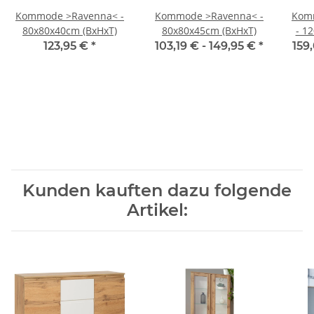
Kommode >Ravenna< -
Kommode >Ravenna< -
Kom
80x80x40cm (BxHxT)
80x80x45cm (BxHxT)
- 1
123,95 €
*
103,19 € -
149,95 €
*
159
Kunden kauften dazu folgende
Artikel: