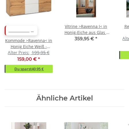
Vitrine >Ravenna I< in
Re
ABVERKAUF
Honig-Eiche aus Glas -
Alt
80x191x40cm (BxHxT)
45
359,95 €
*
Kommode >Ravenna< in
Honig Eiche Weiß -
Alter Preis:
199,95 €
120x80x40cm (BxHxT)
159,00 €
*
Du sparst
40,95 €
Ähnliche Artikel