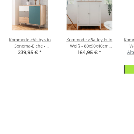
Kommode >Visby< in
Kommode >Batley I< in
Komm
Sonoma-Eiche -
Weiß - 80x90x40cm
W
Alt
103x87x40cm (BxHxT)
(BxHxT)
239,95 €
*
164,95 €
*