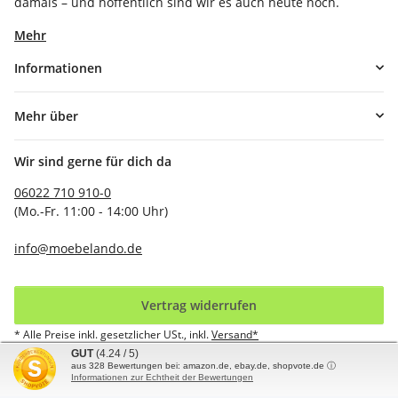
damals – und hoffentlich sind wir es auch heute noch.
Mehr
Informationen
Mehr über
Wir sind gerne für dich da
06022 710 910-0
(Mo.-Fr. 11:00 - 14:00 Uhr)
info@moebelando.de
Vertrag widerrufen
* Alle Preise inkl. gesetzlicher USt., inkl.
Versand*
GUT
(4.24 / 5)
aus
328
Bewertungen bei: amazon.de, ebay.de, shopvote.de ⓘ
© möbelando GmbH
Informationen zur Echtheit der Bewertungen