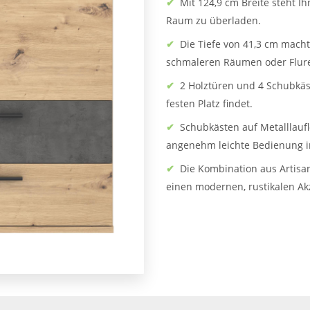
✔
Mit 124,9 cm Breite steht 
Raum zu überladen.
✔
Die Tiefe von 41,3 cm mach
schmaleren Räumen oder Flur
✔
2 Holztüren und 4 Schubkäst
festen Platz findet.
✔
Schubkästen auf Metalllauf
angenehm leichte Bedienung i
✔
Die Kombination aus Artisa
einen modernen, rustikalen Ak