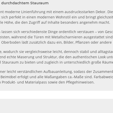
d durchdachtem Stauraum
reint moderne Linienführung mit einem ausdrucksstarken Dekor. Di
sich perfekt in einen modernen Wohnstil ein und bringt gleichzeit
able Höhe, die den Zugriff auf Inhalte besonders angenehm macht.
n lassen sich verschiedenste Dinge ordentlich verstauen – von Ge
leisten, während die Türen mit Metallscharnieren ausgestattet sind
berboden lädt zusätzlich dazu ein, Bilder, Pflanzen oder andere L
e, wodurch sie vergleichsweise leicht, dennoch stabil und alltagsta
d echte Maserung und Struktur, die den authentischen Look unter
l Stauraum zu bieten und zugleich in unterschiedlich große Räume
iner leicht verständlichen Aufbauanleitung, sodass der Zusammenbau
 Beimöbel erfolgt und alle Maßangaben ca.-Maße sind. Farbabweic
 Produkt- und Materialpass sowie den Pflegehinweisen.