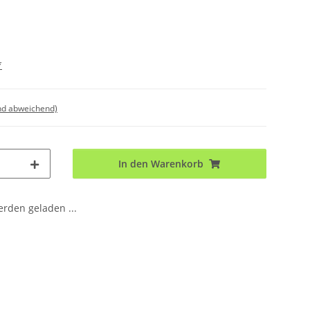
*
nd abweichend)
In den Warenkorb
den geladen ...