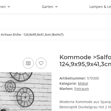
hen
Garten
Lampen & Le
rtisan Eiche - 124,9x95,9x41,3cm (BxHxT)
Kommode >Salford
124,9x95,9x41,3c
Artikelnummer:
570300
Kategorie:
Möbel
Marken:
freiraum
Moderne Kommode aus Spanplat
Betonoptik Dunkelgrau mit 2 H