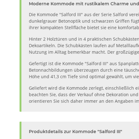
Moderne Kommode mit rustikalem Charme un
Die Kommode "Salford III" aus der Serie Salford ve
dunkelgrauer Betonoptik und schwarzen Griffen fügt 
ihrer kompakten Stellfläche bietet sie eine komfort
Hinter 2 Holztüren und in 4 praktischen Schubkäste
Dekoartikeln. Die Schubkästen laufen auf Metalllauf
Nutzung im Alltag bemerkbar macht. Der großzügige O
Gefertigt ist die Kommode "Salford III" aus Spanplatt
Betonnachbildungen überzeugen durch eine täuschen
Höhe und 41,3 cm Tiefe sind optimal gewählt, um vie
Geliefert wird die Kommode zerlegt, einschließlich e
beachten Sie, dass der Verkauf ohne Dekoration und
orientieren Sie sich daher immer an den Angaben im
Produktdetails zur Kommode "Salford III"