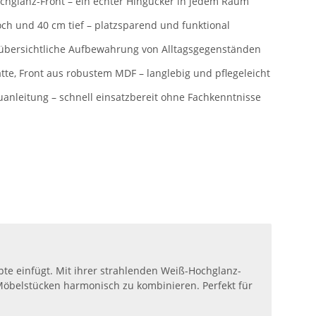
hglanz-Front – ein echter Hingucker in jedem Raum
ch und 40 cm tief – platzsparend und funktional
 übersichtliche Aufbewahrung von Alltagsgegenständen
tte, Front aus robustem MDF – langlebig und pflegeleicht
uanleitung – schnell einsatzbereit ohne Fachkenntnisse
pte einfügt. Mit ihrer strahlenden Weiß-Hochglanz-
 Möbelstücken harmonisch zu kombinieren. Perfekt für