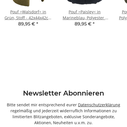
Pouf >Walsdorf< in
Pouf >Paisley< in
Po
Grün, Stoff - 42x44x42cm
Marineblau, Polyester -
Poly
(BxHxT)
48x38x48cm (BxHxT)
89,95 €
*
89,95 €
*
Newsletter Abonnieren
Bitte sendet mir entsprechend eurer
Datenschutzerklärung
regelmäßig und jederzeit widerruflich Informationen zu
limitierten Blitzangeboten, exklusive Sonderangebote,
Aktionen, Neuheiten u.v.m. zu.