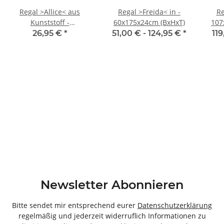
Regal >Allice< aus
Regal >Freida< in -
Re
Kunststoff -
60x175x24cm (BxHxT)
107
72,5x72,5x36cm (BxHxT)
26,95 €
*
51,00 € -
124,95 €
*
119
Newsletter Abonnieren
Bitte sendet mir entsprechend eurer
Datenschutzerklärung
regelmäßig und jederzeit widerruflich Informationen zu