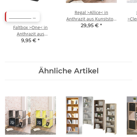
Regal >Allice< in
ABVERKAUF
Anthrazit aus Kunststoff
>Cle
- 72.5x72.5x36cm
Met
29,95 €
*
Faltbox >One< in
(BxHxT)
Anthrazit aus
Polypropylen -
9,95 €
*
32x32x32cm (BxHxT)
Ähnliche Artikel