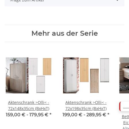
Mehr aus der Serie
Aktenschrank >Olli< -
Aktenschrank >Olli< -
AB
72x148x35cm (BxHxT)
72x198x35cm (BxHxT)
159,00 € -
179,95 €
*
199,00 € -
289,95 €
*
Bet
Ei
Alt