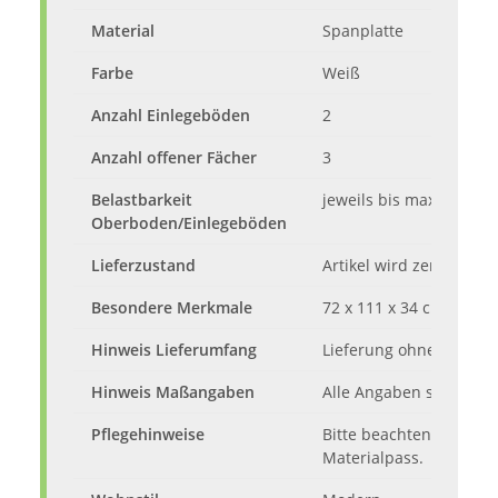
Material
Spanplatte
Farbe
Weiß
Anzahl Einlegeböden
2
Anzahl offener Fächer
3
Belastbarkeit
jeweils bis max. 5 kg
Oberboden/Einlegeböden
Lieferzustand
Artikel wird zerlegt mi
Besondere Merkmale
72 x 111 x 34 cm (B/H/T
Hinweis Lieferumfang
Lieferung ohne Inhalt 
Hinweis Maßangaben
Alle Angaben sind ca.-
Pflegehinweise
Bitte beachten Sie die
Materialpass.