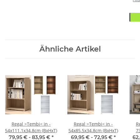
Ähnliche Artikel
hrank
Regal >Tembi< in -
Regal >Tembi< in -
R
54x111.1x34.8cm (BxHxT)
54x85.5x34.8cm (BxHxT)
7
79,95 € -
83,95 €
*
69,95 € -
72,95 €
*
62