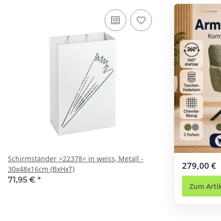
Schirmständer >22378< in weiss, Metall -
279,00 €
30x48x16cm (BxHxT)
71,95 €
*
Zum Arti