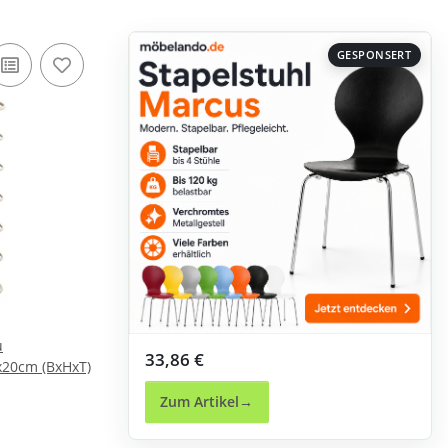
GESPONSERT
u
33,86 €
0x20cm (BxHxT)
Zum Artikel