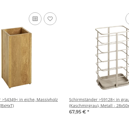
 >54349< in eiche, Massivholz
Schirmständer >59128< in gra
(BxHxT)
(Kaschmirgrau), Metall - 28x5
67,95 €
*