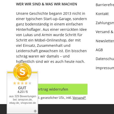
WER WIR SIND & WAS WIR MACHEN
Barrierefre
Unsere Geschichte begann 2013 nicht in
Kontakt
einer typischen Start-up-Garage, sondern
Zahlungsm
ganz bodenständig in einem einfachen
Hinterhoflager. Aus einer verrückten Idee
Versand & 
von Lukas und Armin wurde Schritt für
Schritt ein Möbel-Onlineshop, der mit
Newslette
viel Einsatz, Zusammenhalt und
AGB
Leidenschaft gewachsen ist. Ein bisschen
schräg waren wir damals – und
Datenschu
hoffentlich sind wir es auch heute noch.
Impressu
Mehr
GUT
Vertrag widerrufen
4.23 / 5
aus 329 Bewertungen
* Alle Preise inkl. gesetzlicher USt., inkl.
Versand*
bei: amazon.de,
ebay.de, shopvote.de