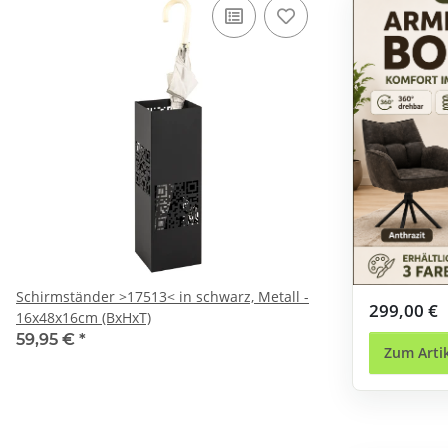
Schirmständer >17513< in schwarz, Metall -
299,00 €
16x48x16cm (BxHxT)
59,95 €
*
Zum Arti