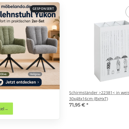
GESPONSERT
Schirmständer >22381< in weiss
30x48x16cm (BxHxT)
71,95 €
*
kel