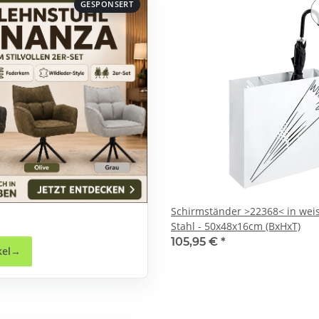
GESPONSERT
Schirmständer >22368< in weiss
Stahl - 50x48x16cm (BxHxT)
105,95 €
*
kel