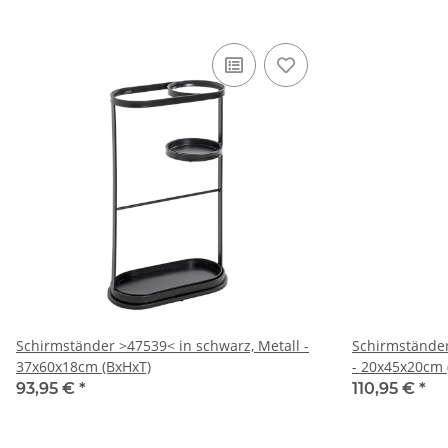
Schirmständer >47539< in schwarz, Metall -
Schirmständer
37x60x18cm (BxHxT)
- 20x45x20cm 
93,95 €
*
110,95 €
*