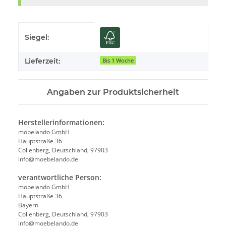
Produkteigenschaft
Wert
Siegel:
Lieferzeit:
Bis 1 Woche
Angaben zur Produktsicherheit
Herstellerinformationen:
möbelando GmbH
Hauptstraße 36
Collenberg, Deutschland, 97903
info@moebelando.de
verantwortliche Person:
möbelando GmbH
Hauptstraße 36
Bayern
Collenberg, Deutschland, 97903
info@moebelando.de