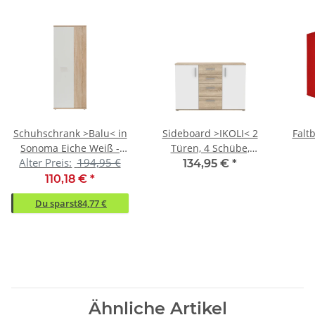
Schuhschrank >Balu< in
Sideboard >IKOLI< 2
Falt
Sonoma Eiche Weiß -
Türen, 4 Schübe,
Alter Preis:
194,95 €
68,9x179,1x34,8cm
Sonoma Eiche / Weiss -
32
134,95 €
*
(BxHxT)
119,6x81,7x31,4cm
110,18 €
*
(BxHxT)
Du sparst
84,77 €
Ähnliche Artikel