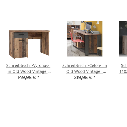
Schreibtisch >Vyronas<
Schreibtisch >Celon< in
Sch
in Old Wood Vintage -
Old Wood Vintage -
110
110x76,3x60cm (BxHxT)
126,5x73,5x60cm (BxHxT)
149,95 €
*
219,95 €
*