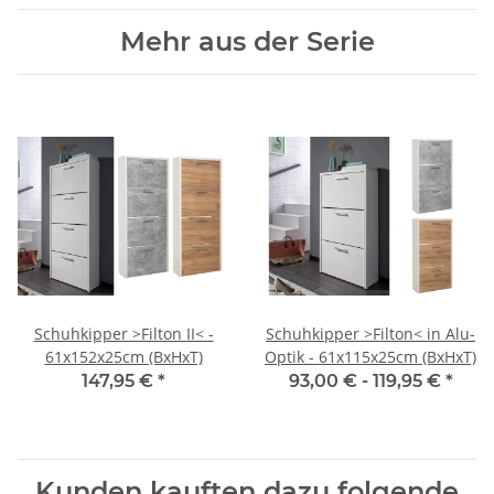
Mehr aus der Serie
Schuhkipper >Filton II< -
Schuhkipper >Filton< in Alu-
61x152x25cm (BxHxT)
Optik - 61x115x25cm (BxHxT)
147,95 €
*
93,00 € -
119,95 €
*
Kunden kauften dazu folgende