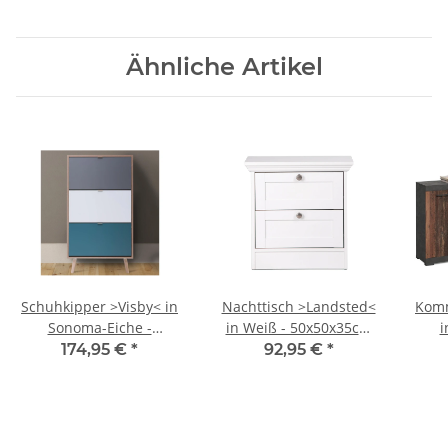
Ähnliche Artikel
Schuhkipper >Visby< in
Nachttisch >Landsted<
Komm
Sonoma-Eiche -
in Weiß - 50x50x35cm
in - 120
70x127x24cm (BxHxT)
(BxHxT)
174,95 €
*
92,95 €
*