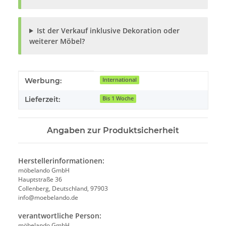
Ist der Verkauf inklusive Dekoration oder
weiterer Möbel?
Produkteigenschaft
Wert
Werbung:
International
Lieferzeit:
Bis 1 Woche
Angaben zur Produktsicherheit
Herstellerinformationen:
möbelando GmbH
Hauptstraße 36
Collenberg, Deutschland, 97903
info@moebelando.de
verantwortliche Person:
möbelando GmbH