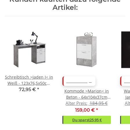
Artikel:
Schreibtisch >Jaden I< in
ABVERKAUF
AB
Weiß - 123x76,5x50cm
(BxHxT)
72,95 €
*
Kommode >Marion< in
Wa
Beton - 64x104x37cm
Ja
Alter Preis:
184,95 €
Al
(BxHxT)
6
159,00 €
*
Du sparst
25,95 €