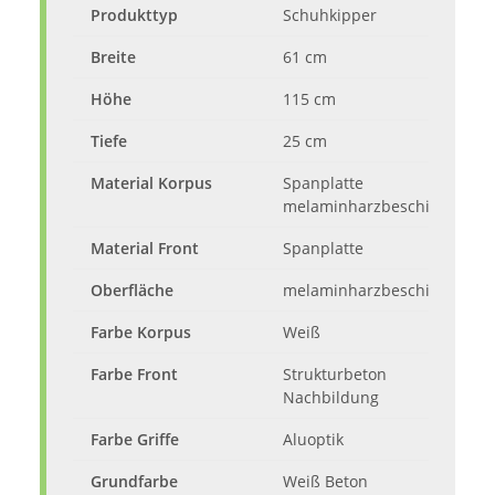
Produkttyp
Schuhkipper
Breite
61 cm
Höhe
115 cm
Tiefe
25 cm
Material Korpus
Spanplatte
melaminharzbeschichtet
Material Front
Spanplatte
Oberfläche
melaminharzbeschichtet
Farbe Korpus
Weiß
Farbe Front
Strukturbeton
Nachbildung
Farbe Griffe
Aluoptik
Grundfarbe
Weiß Beton