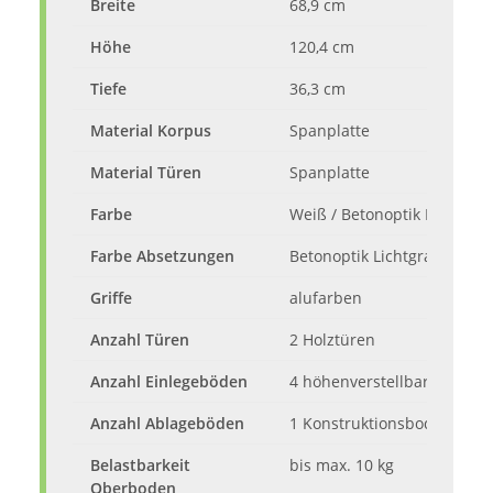
Breite
68,9 cm
Höhe
120,4 cm
Tiefe
36,3 cm
Material Korpus
Spanplatte
Material Türen
Spanplatte
Farbe
Weiß / Betonoptik Lichtgra
Farbe Absetzungen
Betonoptik Lichtgrau
Griffe
alufarben
Anzahl Türen
2 Holztüren
Anzahl Einlegeböden
4 höhenverstellbare Einle
Anzahl Ablageböden
1 Konstruktionsboden
Belastbarkeit
bis max. 10 kg
Oberboden