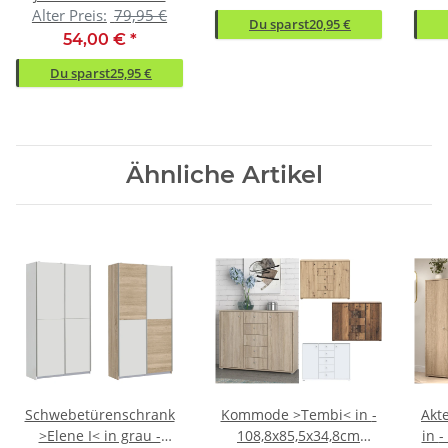
(BxHxT)
Alter Preis:
79,95 €
68x70x2cm (BxHxT)
Du sparst
20,95 €
54,00 €
*
Du sparst
25,95 €
Ähnliche Artikel
Schwebetürenschrank
Kommode >Tembi< in -
Akt
>Elene I< in grau -
108,8x85,5x34,8cm
in - 73.7x149.5x34.8cm