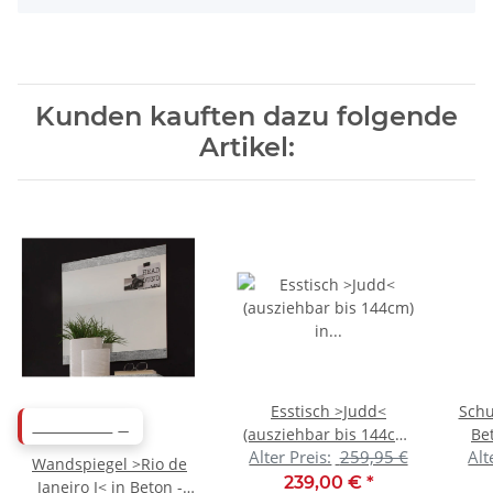
Kunden kauften dazu folgende
Artikel:
Esstisch >Judd<
Schu
ABVERKAUF
(ausziehbar bis 144cm)
Be
Alter Preis:
259,95 €
Alt
in weiß matt -
Wandspiegel >Rio de
104/144x76x104cm
6
239,00 €
*
Janeiro I< in Beton -