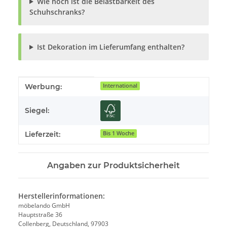
Wie hoch ist die Belastbarkeit des
Schuhschranks?
Ist Dekoration im Lieferumfang enthalten?
Produkteigenschaft
Wert
Werbung:
International
Siegel:
Lieferzeit:
Bis 1 Woche
Angaben zur Produktsicherheit
Herstellerinformationen:
möbelando GmbH
Hauptstraße 36
Collenberg, Deutschland, 97903