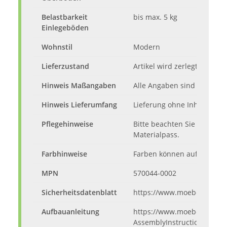
Belastbarkeit
bis max. 5 kg
Einlegeböden
Wohnstil
Modern
Lieferzustand
Artikel wird zerlegt mit Auf
Hinweis Maßangaben
Alle Angaben sind ca.-Maße
Hinweis Lieferumfang
Lieferung ohne Inhalt, Dek
Pflegehinweise
Bitte beachten Sie die Pfl
Materialpass.
Farbhinweise
Farben können auf dem Mon
MPN
570044-0002
Sicherheitsdatenblatt
https://www.moebelando.d
Aufbauanleitung
https://www.moebelando.de
AssemblyInstructions.pdf