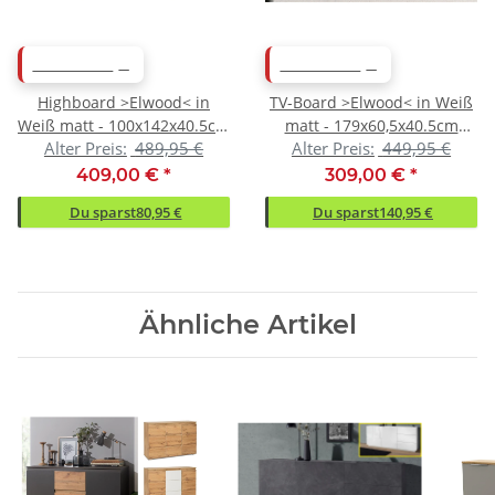
ABVERKAUF
ABVERKAUF
Highboard >Elwood< in
TV-Board >Elwood< in Weiß
Weiß matt - 100x142x40.5cm
matt - 179x60,5x40.5cm
Alter Preis:
489,95 €
Alter Preis:
449,95 €
(BxHxT)
(BxHxT)
409,00 €
*
309,00 €
*
Du sparst
80,95 €
Du sparst
140,95 €
Ähnliche Artikel