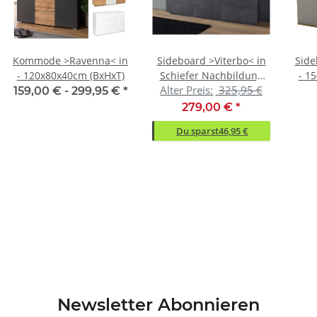
Kommode >Ravenna< in
Sideboard >Viterbo< in
Side
- 120x80x40cm (BxHxT)
Schiefer Nachbildung
- 1
Alter Preis:
325,95 €
oder Weiß-Hochglanz
159,00 € -
299,95 €
*
279,00 €
*
Du sparst
46,95 €
Newsletter Abonnieren