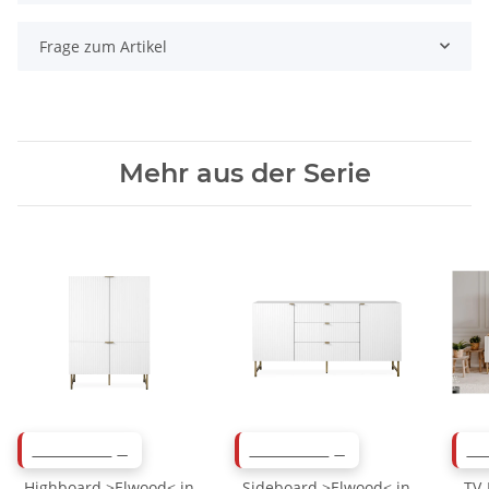
Frage zum Artikel
Mehr aus der Serie
ABVERKAUF
ABVERKAUF
AB
Highboard >Elwood< in
Sideboard >Elwood< in
TV-