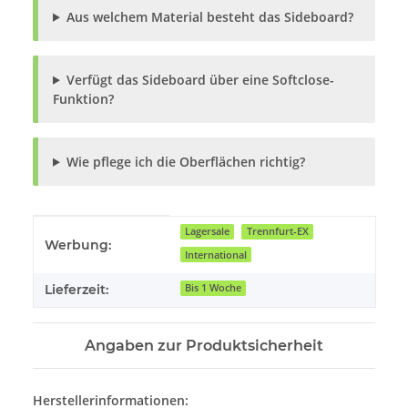
Aus welchem Material besteht das Sideboard?
Verfügt das Sideboard über eine Softclose-
Funktion?
Wie pflege ich die Oberflächen richtig?
Produkteigenschaft
Wert
Lagersale
Trennfurt-EX
Werbung:
International
Lieferzeit:
Bis 1 Woche
Angaben zur Produktsicherheit
Herstellerinformationen: