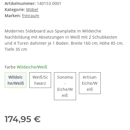
Artikelnummer:
140153-0001
Kategorie:
Möbel
Marken:
freiraum
Modernes Sideboard aus Spanplatte in Wildeiche
Nachbildung mit Absetzungen in Weiß mit 2 Schubkästen
und 4 Türen dahinter je 1 Boden. Breite 160 cm, Höhe 85 cm,
Tiefe 35 cm
Farbe
Wildeiche/Weiß
Wildeic
Weiß/Sc
Sonoma
Artisan
Wildeiche/Weiß
Weiß/Schwarz
he/Weiß
hwarz
-
Eiche/W
Artisan Eiche/Weiß
Eiche/W
eiß
Sonoma-Eiche/Weiß
eiß
174,95 €