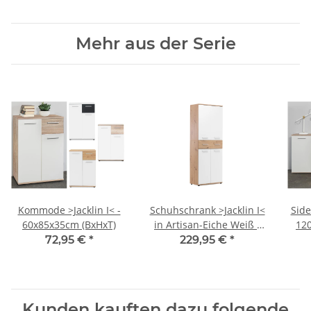
Mehr aus der Serie
Kommode >Jacklin I< -
Schuhschrank >Jacklin I<
Side
60x85x35cm (BxHxT)
in Artisan-Eiche Weiß -
12
70x185x35cm (BxHxT)
72,95 €
*
229,95 €
*
Kunden kauften dazu folgende