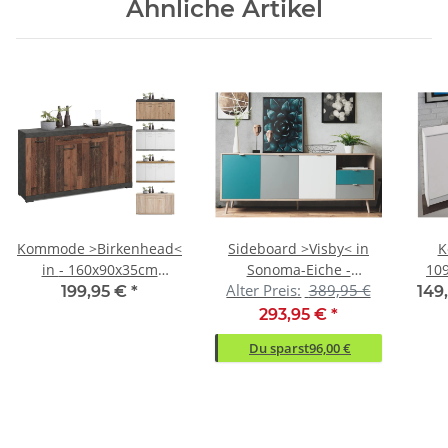
Ähnliche Artikel
Kommode >Birkenhead<
Sideboard >Visby< in
K
in - 160x90x35cm
Sonoma-Eiche -
10
Alter Preis:
389,95 €
(BxHxT)
180x71x40cm (BxHxT)
199,95 €
*
149
293,95 €
*
Du sparst
96,00 €