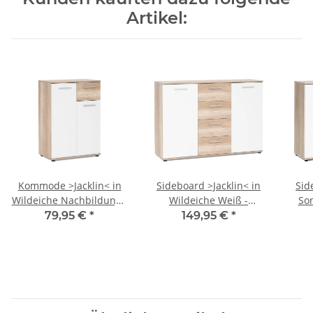
Artikel:
Kommode >Jacklin< in
Sideboard >Jacklin< in
Sid
Wildeiche Nachbildung -
Wildeiche Weiß -
So
60x85x35cm (BxHxT)
120x85x35cm (BxHxT)
12
79,95 €
*
149,95 €
*