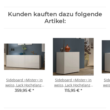
Kunden kauften dazu folgende
Artikel:
Sideboard >Mister< in
Sideboard >Mister< in
Sid
weiss, Lack Hochglanz -
weiss, Lack Hochglanz -
weis
225x80x38cm (BxHxT)
90x80x38cm (BxHxT)
18
359,95 €
*
115,95 €
*