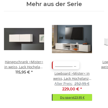
Mehr aus der Serie
Hängeschrank >Mister<
Low
ABVERKAUF
in weiss, Lack Hochglanz
weis
- 113x38x30cm (BxHxT)
22
115,95 €
*
Lowboard >Mister< in
weiss, Lack Hochglanz -
Alter Preis:
252,95 €
225x40x38cm (BxHxT)
229,00 €
*
Du sparst
23,95 €