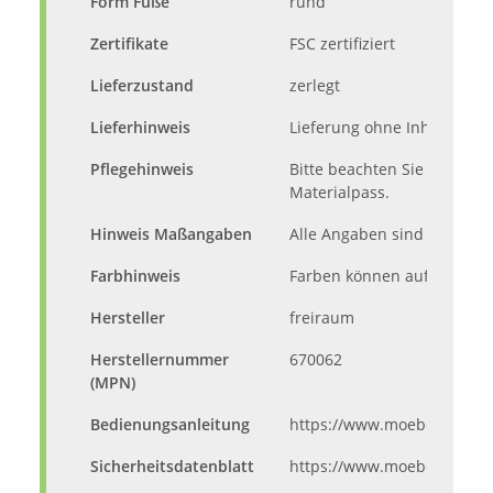
Form Füße
rund
Zertifikate
FSC zertifiziert
Lieferzustand
zerlegt
Lieferhinweis
Lieferung ohne Inhalt und 
Pflegehinweis
Bitte beachten Sie die Pfl
Materialpass.
Hinweis Maßangaben
Alle Angaben sind ca.-Maße
Farbhinweis
Farben können auf dem Mon
Hersteller
freiraum
Herstellernummer
670062
(MPN)
Bedienungsanleitung
https://www.moebelando.de
Sicherheitsdatenblatt
https://www.moebelando.d