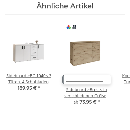
Ähnliche Artikel
Sideboard >BC 1040< 3
Kom
WEITERE VARIANTEN
Türen, 4 Schubladen,
Tür
weiß - 160x84x35cm
we
189,95 €
*
Sideboard >Brest< in
(BxHxT)
verschiedenen Größen
und Ausführungen
ab
73,95 €
*