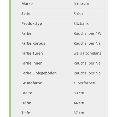
freiraum
Marke
Serie
Salsa
Produkttyp
Sitzbank
Farbe
Rauchsilber / Weiß Hoch
Farbe Korpus
Rauchsilber Nachbildun
Farbe Türen
weiß Hochglanz tiefzieh
Farbe innen
Rauchsilber Nachbildun
Farbe Einlegeböden
Rauchsilber Nachbildun
Grundfarbe
silberfarben
Breite
80 cm
Höhe
44 cm
Tiefe
37 cm