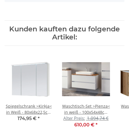
Kunden kauften dazu folgende
Artikel:
Spiegelschrank >Kirkja<
Waschtisch-Set >Pienza<
Was
in Weiß - 80x68x22,5cm
in weiß - 100x54x48cm
Alter Preis:
1.094,74 €
(BxHxT)
(BxHxT)
99
174,95 €
*
610,00 €
*