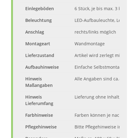
Einlegeböden
6 Stück, je bis max. 3 kg belas
Beleuchtung
LED-Aufbauleuchte, Leuchtmitt
Anschlag
rechts/links möglich
Montageart
Wandmontage
Lieferzustand
Artikel wird zerlegt mit Aufbau
Aufbauhinweise
Einfache Selbstmontage mit A
Hinweis
Alle Angaben sind ca.-Maße.
Maßangaben
Hinweis
Lieferung ohne Inhalt, Dekora
Lieferumfang
Farbhinweise
Farben können je nach Monito
Pflegehinweise
Bitte Pflegehinweise im beili