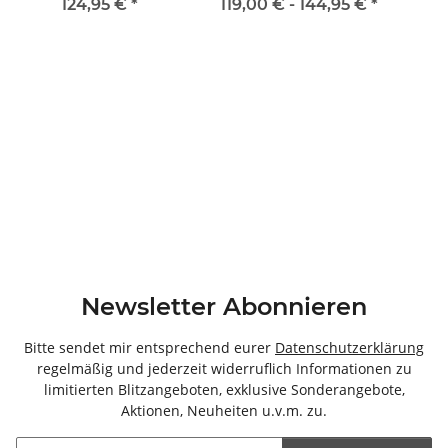
(BxHxT)
60x68x20cm (BxHxT)
80
124,95 €
*
119,00 € -
144,95 €
*
Newsletter Abonnieren
Bitte sendet mir entsprechend eurer
Datenschutzerklärung
regelmäßig und jederzeit widerruflich Informationen zu
limitierten Blitzangeboten, exklusive Sonderangebote,
Aktionen, Neuheiten u.v.m. zu.