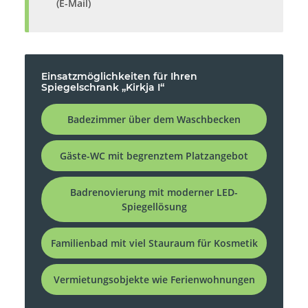
(E-Mail)
Einsatzmöglichkeiten für Ihren
Spiegelschrank „Kirkja I“
Badezimmer über dem Waschbecken
Gäste-WC mit begrenztem Platzangebot
Badrenovierung mit moderner LED-
Spiegellösung
Familienbad mit viel Stauraum für Kosmetik
Vermietungsobjekte wie Ferienwohnungen