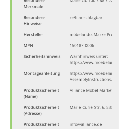
Besondere
Maße ca. 100 x 68 x 22,5 cm (B
Merkmale
Besondere
re/li anschlagbar
Hinweise
Hersteller
möbelando, Marke Preisbrech
MPN
150187-0006
Sicherheitshinweis
Warnhinweis unter:
https://www.moebelando.de/m
Montageanleitung
https://www.moebelando.de/me
AssemblyInstructions.pdf
Produktsicherheit
Alliance Möbel Marketing Gmb
(Name)
Produktsicherheit
Marie-Curie-Str. 6, 53359 Rhe
(Adresse)
Produktsicherheit
info@alliance.de