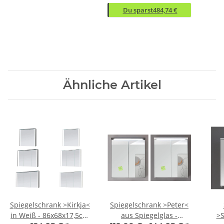
Du sparst
484,74 €
Ähnliche Artikel
Spiegelschrank >Kirkja<
Spiegelschrank >Peter<
in Weiß - 86x68x17,5cm
aus Spiegelglas -
>S