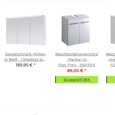
Spiegelschrank >Kirkja<
Waschbeckenunterschrank
Wasc
in Weiß - 100x68x22,5cm
>Parma< in
>Ic
Alter Preis:
160,59 €
Al
(BxHxT)
Weiß/Hochglanz aus
c
189,95 €
*
MDF - 50x53x34cm
89,00 €
*
(BxHxT)
Du sparst
71,59 €