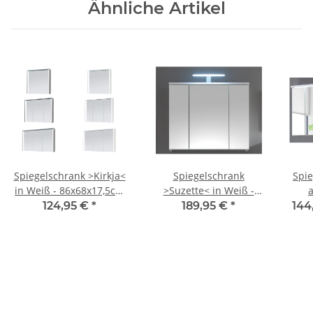
Ähnliche Artikel
Spiegelschrank >Kirkja<
Spiegelschrank
Spie
in Weiß - 86x68x17,5cm
>Suzette< in Weiß -
a
(BxHxT)
80x67x20cm (BxHxT)
80
124,95 €
*
189,95 €
*
144