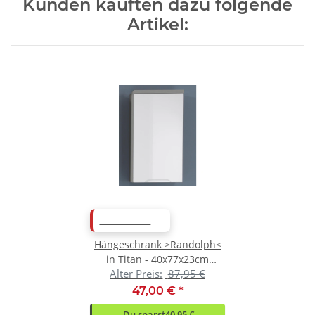
Kunden kauften dazu folgende
Artikel:
ABVERKAUF
Hängeschrank >Randolph<
in Titan - 40x77x23cm
Alter Preis:
87,95 €
(BxHxT)
47,00 €
*
Du sparst
40,95 €