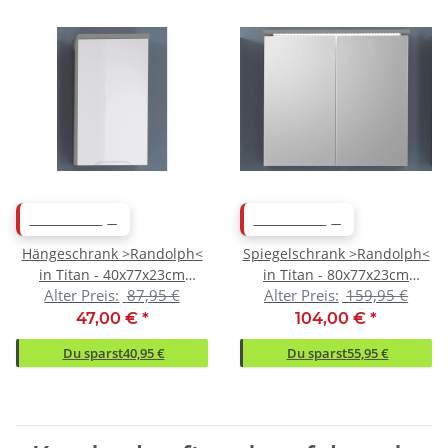
ABVERKAUF
ABVERKAUF
Hängeschrank >Randolph<
Spiegelschrank >Randolph<
in Titan - 40x77x23cm
in Titan - 80x77x23cm
Alter Preis:
87,95 €
Alter Preis:
159,95 €
(BxHxT)
(BxHxT)
47,00 €
*
104,00 €
*
Du sparst
40,95 €
Du sparst
55,95 €