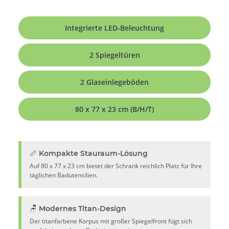
Integrierte LED-Beleuchtung
2 Spiegeltüren
2 Glaseinlegeböden
80 x 77 x 23 cm (B/H/T)
📏 Kompakte Stauraum-Lösung
Auf 80 x 77 x 23 cm bietet der Schrank reichlich Platz für Ihre
täglichen Badutensilien.
🪑 Modernes Titan-Design
Der titanfarbene Korpus mit großer Spiegelfront fügt sich