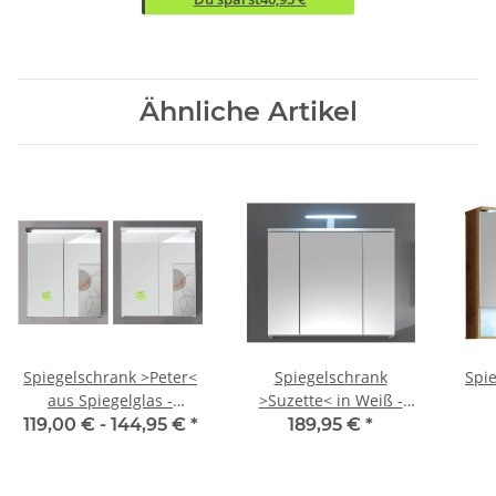
Ähnliche Artikel
Spiegelschrank >Peter<
Spiegelschrank
Spi
aus Spiegelglas -
>Suzette< in Weiß -
60x68x20cm (BxHxT)
80x67x20cm (BxHxT)
10
119,00 € -
144,95 €
*
189,95 €
*