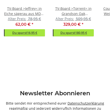
TV-Board >Jeffrey< in
TV-Board >Torrent< in
Cou
Eiche sägerau aus MDF -
Grandson Oak
Wei
Alter Preis:
78,95 €
Alter Preis:
509,95 €
79x35x39cm (BxHxT)
Nachbildung -
MD
201x60x44cm (BxHxT)
62,00 €
*
329,00 €
*
Du sparst
16,95 €
Du sparst
180,95 €
Newsletter Abonnieren
Bitte sendet mir entsprechend eurer
Datenschutzerklärung
regelmäßig und jederzeit widerruflich Informationen zu