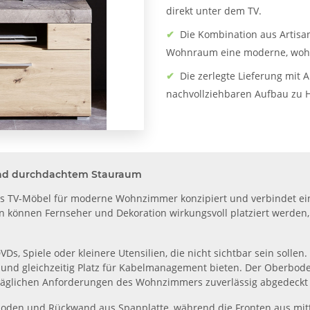
direkt unter dem TV.
✔
Die Kombination aus Artisa
Wohnraum eine moderne, wohn
✔
Die zerlegte Lieferung mit 
nachvollziehbaren Aufbau zu 
und durchdachtem Stauraum
les TV-Möbel für moderne Wohnzimmer konzipiert und verbindet ein
können Fernseher und Dekoration wirkungsvoll platziert werden
s, Spiele oder kleinere Utensilien, die nicht sichtbar sein sollen.
n und gleichzeitig Platz für Kabelmanagement bieten. Der Oberbode
alltäglichen Anforderungen des Wohnzimmers zuverlässig abgedeckt
rboden und Rückwand aus Spanplatte, während die Fronten aus mitt