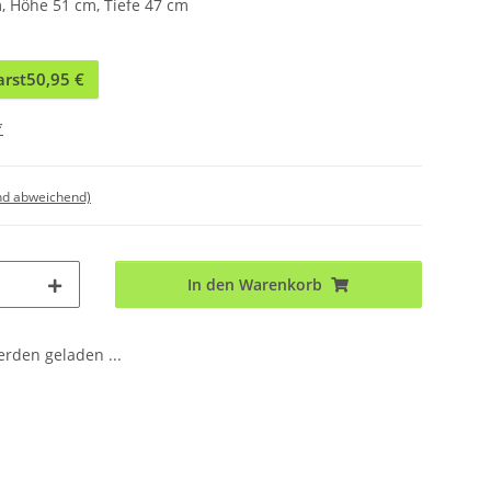
, Höhe 51 cm, Tiefe 47 cm
arst
50,95 €
*
nd abweichend)
In den Warenkorb
den geladen ...