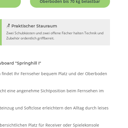
Oberboden bis 70 kg belastbar
🪑 Praktischer Stauraum
Zwei Schubkästen und zwei offene Fächer halten Technik und
Zubehör ordentlich griffbereit.
board "Springhill I"
m findet Ihr Fernseher bequem Platz und der Oberboden
icht eine angenehme Sichtposition beim Fernsehen im
einzug und Softclose erleichtern den Alltag durch leises
bersichtlichen Platz für Receiver oder Spielekonsole