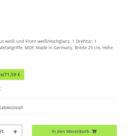
us weiß und Front weiß/Hochglanz. 1 Drehtür, 1
Metallgriffe, MDF, Made in Germany. Breite 25 cm, Höhe
st
71,59 €
*
d abweichend)
St.
In den Warenkorb