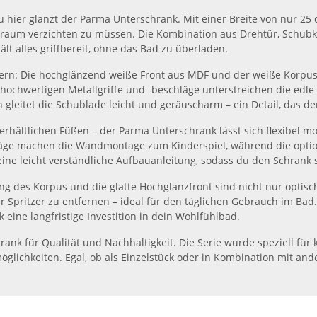
u hier glänzt der Parma Unterschrank. Mit einer Breite von nur 25
tauraum verzichten zu müssen. Die Kombination aus Drehtür, Schubk
lt alles griffbereit, ohne das Bad zu überladen.
dern: Die hochglänzend weiße Front aus MDF und der weiße Korpus
hochwertigen Metallgriffe und -beschläge unterstreichen die edle
gleitet die Schublade leicht und geräuscharm – ein Detail, das den 
hältlichen Füßen – der Parma Unterschrank lässt sich flexibel mo
äge machen die Wandmontage zum Kinderspiel, während die option
eine leicht verständliche Aufbauanleitung, sodass du den Schrank 
ng des Korpus und die glatte Hochglanzfront sind nicht nur opti
er Spritzer zu entfernen – ideal für den täglichen Gebrauch im Ba
 eine langfristige Investition in dein Wohlfühlbad.
ank für Qualität und Nachhaltigkeit. Die Serie wurde speziell für 
glichkeiten. Egal, ob als Einzelstück oder in Kombination mit an