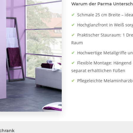
Warum der Parma Unterschra
✔
Schmale 25 cm Breite – ide
✔
Hochglanzfront in Weiß sor
✔
Praktischer Stauraum: 1 Dr
Raum
✔
Hochwertige Metallgriffe un
✔
Flexible Montage: Hängend 
separat erhältlichen Füßen
✔
Pflegeleichte Melaminharzb
schrank