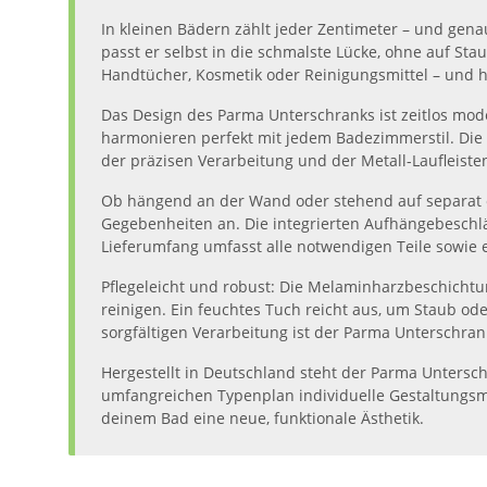
In kleinen Bädern zählt jeder Zentimeter – und gena
passt er selbst in die schmalste Lücke, ohne auf S
Handtücher, Kosmetik oder Reinigungsmittel – und hä
Das Design des Parma Unterschranks ist zeitlos mo
harmonieren perfekt mit jedem Badezimmerstil. Die 
der präzisen Verarbeitung und der Metall-Laufleisten 
Ob hängend an der Wand oder stehend auf separat er
Gegebenheiten an. Die integrierten Aufhängebeschl
Lieferumfang umfasst alle notwendigen Teile sowie 
Pflegeleicht und robust: Die Melaminharzbeschichtu
reinigen. Ein feuchtes Tuch reicht aus, um Staub od
sorgfältigen Verarbeitung ist der Parma Unterschrank
Hergestellt in Deutschland steht der Parma Unterschr
umfangreichen Typenplan individuelle Gestaltungsmö
deinem Bad eine neue, funktionale Ästhetik.