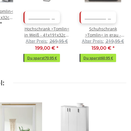
omlin<
91x32cm
ABVERKAUF
ABVERKAUF
*
Hochschrank >Tomlin<
Schuhschrank
in Weiß - 41x191x32cm
>Tomlin< in grau -
Alter Preis:
269,95 €
Alter Preis:
219,95 €
(BxHxT)
98x91x38cm (BxHxT)
199,00 €
*
159,00 €
*
Du sparst
70,95 €
Du sparst
60,95 €
l: