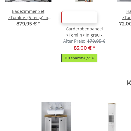
Badezimmer-Set
Hä
>Tomlin< (5-teilig) in
>Tom
ABVERKAUF
Weiß - 205x191x47cm
41x7
879,95 €
*
72,0
k
Garderobenpaneel
(BxHxT)
>Tomlin< in grau -
Alter Preis:
179,95 €
61x143x30cm (BxHxT)
83,00 €
*
Du sparst
96,95 €
K