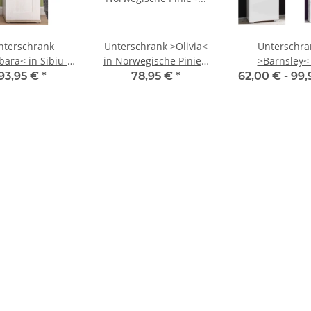
nterschrank
Unterschrank >Olivia<
Unterschra
bara< in Sibiu-
in Norwegische Pinie -
>Barnsley< 
e - 39x82x33cm
30x71x30cm (BxHxT)
Weiß/Hochglan
93,95 €
*
78,95 €
*
62,00 € -
99,
(BxHxT)
MDF - 38x78x
(BxHxT)