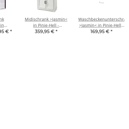
nk
Midischrank >Jasmin<
Waschbeckenunterschran
in
in Pinie-Hell -
>Jasmin< in Pinie-Hell -
z aus
83x138x43cm (BxHxT)
83x66x43cm (BxHxT)
95 €
*
359,95 €
*
169,95 €
*
31cm