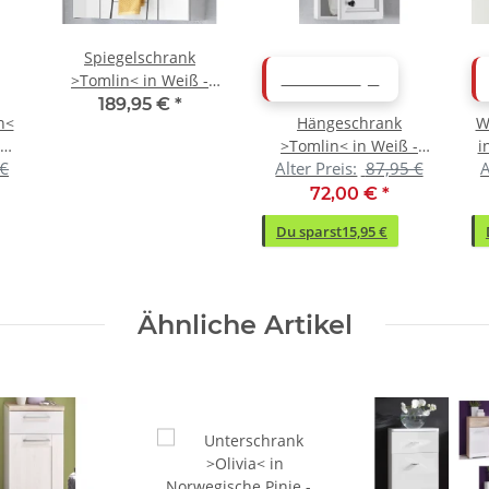
Spiegelschrank
>Tomlin< in Weiß -
ABVERKAUF
84x70x24cm (BxHxT)
189,95 €
*
n<
Hängeschrank
W
cm
>Tomlin< in Weiß -
i
 €
Alter Preis:
87,95 €
A
41x70x24cm (BxHxT)
72,00 €
*
Du sparst
15,95 €
Ähnliche Artikel