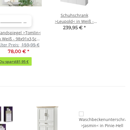
Schuhschrank
>Leupold< in Weiß -
ABVERKAUF
120x120x35cm (BxHxT)
239,95 €
*
andspiegel >Tomlin<
n Weiß - 98x91x3,5cm
lter Preis:
159,95 €
(BxHxT)
78,00 €
*
Du sparst
81,95 €