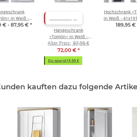
ngeschrank
Hochschrank >T
lin< in Weiß -
in Weiß - 41x1
ABVERKAUF
0x24cm (BxHxT)
(BxHxT)
0 € -
87,95 €
*
189,95 €
Hängeschrank
>Tomlin< in Weiß -
Alter Preis:
87,95 €
41x70x24cm (BxHxT)
72,00 €
*
Du sparst
15,95 €
unden kauften dazu folgende Artike