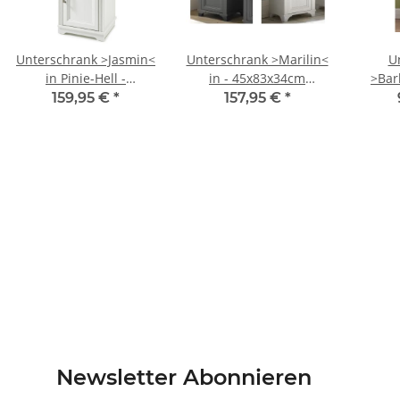
Unterschrank >Jasmin<
Unterschrank >Marilin<
U
in Pinie-Hell -
in - 45x83x34cm
>Bar
48x85x43cm (BxHxT)
(BxHxT)
Lärch
159,95 €
*
157,95 €
*
Newsletter Abonnieren