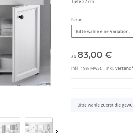
Tiefe 32 cm
Farbe
Bitte wähle eine Variation.
83,00 €
ab
inkl. 19% MwSt. , inkl.
Versand
x
Bitte wähle zuerst die gewü