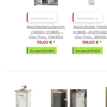
ABVERKAUF
ABVERKAUF
Waschbeckenunterschrank
Hochschrank >Tomli
>Tomlin< in Weiß -
in Weiß - 41x191x32
Alter Preis:
134,95 €
Alter Preis:
269,95
84x67x32cm (BxHxT)
(BxHxT)
119,00 €
*
199,00 €
*
Du sparst
15,95 €
Du sparst
70,95 €