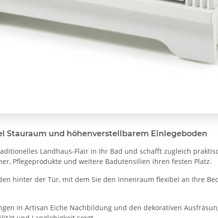
 viel Stauraum und höhenverstellbarem Einlegeboden
traditionelles Landhaus-Flair in Ihr Bad und schafft zugleich prak
, Pflegeprodukte und weitere Badutensilien ihren festen Platz.
den hinter der Tür, mit dem Sie den Innenraum flexibel an Ihre B
ngen in Artisan Eiche Nachbildung und den dekorativen Ausfräsung
lität und Langlebigkeit sorgt.