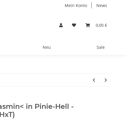
Mein Konto
News
0,00 €
Neu
Sale
smin< in Pinie-Hell -
HxT)