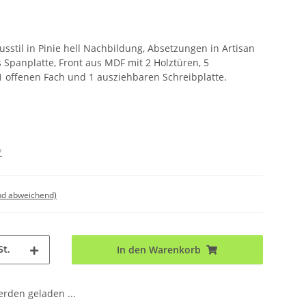
stil in Pinie hell Nachbildung, Absetzungen in Artisan
 Spanplatte, Front aus MDF mit 2 Holztüren, 5
1 offenen Fach und 1 ausziehbaren Schreibplatte.
*
nd abweichend)
St.
In den Warenkorb
den geladen ...