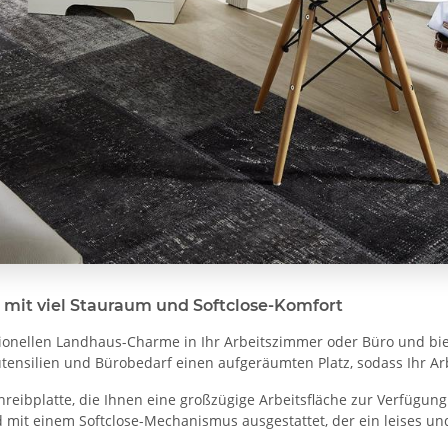
l mit viel Stauraum und Softclose-Komfort
aditionellen Landhaus-Charme in Ihr Arbeitszimmer oder Büro und bi
nsilien und Bürobedarf einen aufgeräumten Platz, sodass Ihr Arbei
hreibplatte, die Ihnen eine großzügige Arbeitsfläche zur Verfügun
it einem Softclose-Mechanismus ausgestattet, der ein leises und 