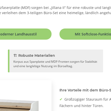
aserplatte (MDF) sorgen bei „Jillana II“ für eine robuste und lang
e verleihen dem 3-teiligen Büro-Set eine heimelige, ländlich ange
oderner Landhausstil
Mit Softclose-Funkti
🏗️ Robuste Materialien
Korpus aus Spanplatte und MDF-Fronten sorgen für Stabilität
und eine langlebige Nutzung im Büroalltag.
Ihre Vorteile mit dem Büro-Se
✔
Großzügiger Stauraum für A
Fächern und hinter Türen.