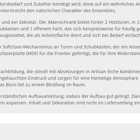
n, Bürobedarf und Zubehör benötigt wird, ohne auf ein wohnliches 
nterstreicht den natürlichen Charakter des Ensembles.
 und ein Sekretär. Der Aktenschrank bietet hinter 2 Holztüren, in 
bkasten und 1 offenem Fach, das sich beispielsweise für häufig ge
gestattet, die als Arbeitsfläche dient und sich bei Bedarf einfac
r Softclose-Mechanismus an Türen und Schubkästen, der ein leise
faserplatte (MDF) für die Fronten gefertigt, die für ihre Widerstan
-Nachbildung, die stilvoll mit Absetzungen in Artisan Eiche kombinie
angehauchten Eindruck und sorgen für eine heimelige Atmosphäre
as Büro-Set zu einem Blickfang im Raum.
 verständlichen Aufbauanleitung, sodass der Aufbau gut gelingt. Dan
Raum anpassen. Inhalt und Dekoration sind nicht im Lieferumfang en