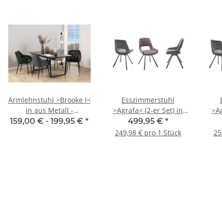
Armlehnstuhl >Brooke I<
Esszimmerstuhl
in aus Metall -
>Agrafa< (2-er Set) in
>Ag
58x83x55cm (BxHxT)
aus Metall - 54x90x60cm
aus 
159,00 € -
199,95 €
*
499,95 €
*
(BxHxT)
249,98 € pro 1 Stück
25