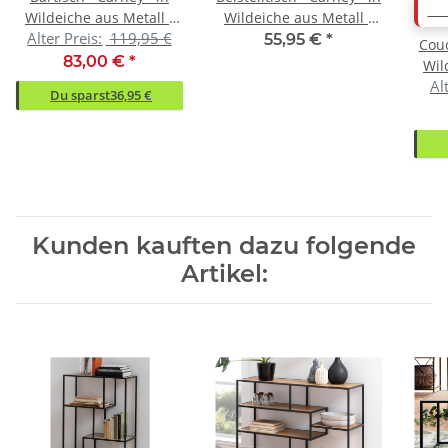
AB
Wildeiche aus Metall -
Wildeiche aus Metall -
Alter Preis:
119,95 €
120x105x60cm (BxHxT)
43x63x35cm (BxHxT)
55,95 €
*
Couc
83,00 €
*
Wil
Al
10
Du sparst
36,95 €
Kunden kauften dazu folgende
Artikel: