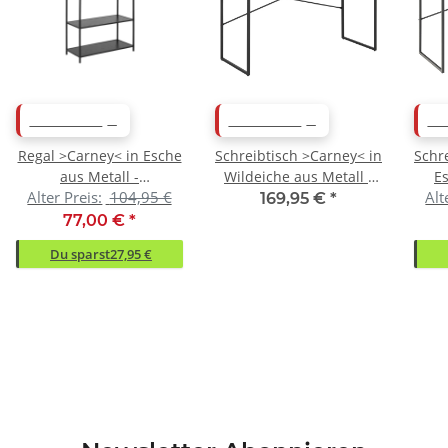
ABVERKAUF
ABVERKAUF
AB
Regal >Carney< in Esche
Schreibtisch >Carney< in
Schr
aus Metall -
Wildeiche aus Metall -
E
Alter Preis:
104,95 €
Alt
77x114x35cm (BxHxT)
110x75x45cm (BxHxT)
Met
169,95 €
*
77,00 €
*
Du sparst
27,95 €