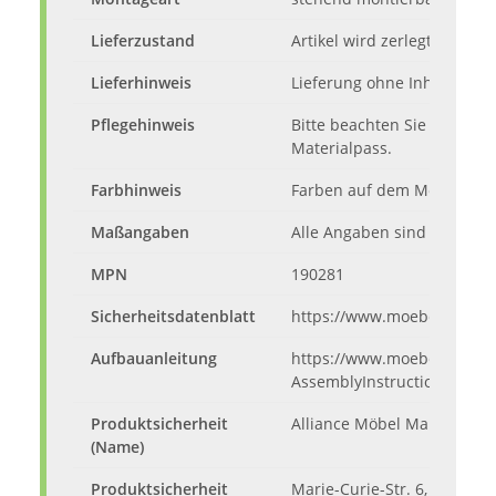
Lieferzustand
Artikel wird zerlegt mit Auf
Lieferhinweis
Lieferung ohne Inhalt, Dek
Pflegehinweis
Bitte beachten Sie die Pfl
Materialpass.
Farbhinweis
Farben auf dem Monitor kö
Maßangaben
Alle Angaben sind ca.-Maße
MPN
190281
Sicherheitsdatenblatt
https://www.moebelando.d
Aufbauanleitung
https://www.moebelando.de
AssemblyInstructions.pdf
Produktsicherheit
Alliance Möbel Marketing 
(Name)
Produktsicherheit
Marie-Curie-Str. 6, 53359 