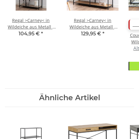
Regal >Carney< in
Regal >Carney< in
AB
Wildeiche aus Metall -
Wildeiche aus Metall -
77x114x35cm (BxHxT)
114x78x35cm (BxHxT)
104,95 €
*
129,95 €
*
Couc
Wil
Al
10
Ähnliche Artikel