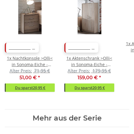
1x
A
ABVERKAUF
ABVERKAUF
i
72
1x
Nachtkonsole >Olli<
1x
Aktenschrank >Olli<
in Sonoma-Eiche -
in Sonoma-Eiche -
Alter Preis:
71,95 €
Alter Preis:
179,95 €
38x48x35cm (BxHxT)
72x148x35cm (BxHxT)
51,00 €
*
159,00 €
*
Du sparst
20,95 €
Du sparst
20,95 €
Mehr aus der Serie