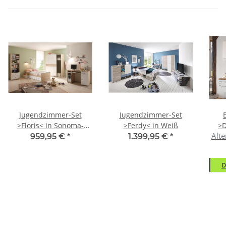
Jugendzimmer-Set
Jugendzimmer-Set
>Floris< in Sonoma-
>Ferdy< in Weiß
>D
Alte
Eiche
W
959,95 €
*
1.399,95 €
*
Nac
D