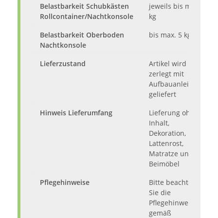
Belastbarkeit Schubkästen
jeweils bis max. 2
Rollcontainer/Nachtkonsole
kg
Belastbarkeit Oberboden
bis max. 5 kg
Nachtkonsole
Lieferzustand
Artikel wird
zerlegt mit
Aufbauanleitung
geliefert
Hinweis Lieferumfang
Lieferung ohne
Inhalt,
Dekoration,
Lattenrost,
Matratze und
Beimöbel
Pflegehinweise
Bitte beachten
Sie die
Pflegehinweise
gemäß