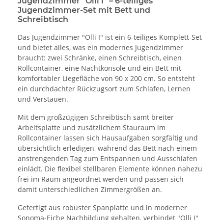
Jugendzimmer "Olli I" – 6-teiliges
Jugendzimmer-Set mit Bett und
Schreibtisch
Das Jugendzimmer "Olli I" ist ein 6-teiliges Komplett-Set
und bietet alles, was ein modernes Jugendzimmer
braucht: zwei Schränke, einen Schreibtisch, einen
Rollcontainer, eine Nachtkonsole und ein Bett mit
komfortabler Liegefläche von 90 x 200 cm. So entsteht
ein durchdachter Rückzugsort zum Schlafen, Lernen
und Verstauen.
Mit dem großzügigen Schreibtisch samt breiter
Arbeitsplatte und zusätzlichem Stauraum im
Rollcontainer lassen sich Hausaufgaben sorgfältig und
übersichtlich erledigen, während das Bett nach einem
anstrengenden Tag zum Entspannen und Ausschlafen
einlädt. Die flexibel stellbaren Elemente können nahezu
frei im Raum angeordnet werden und passen sich
damit unterschiedlichen Zimmergrößen an.
Gefertigt aus robuster Spanplatte und in moderner
Sonoma-Eiche Nachbildung gehalten, verbindet "Olli I"