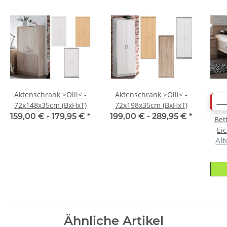
Aktenschrank >Olli< -
Aktenschrank >Olli< -
AB
72x148x35cm (BxHxT)
72x198x35cm (BxHxT)
159,00 € -
179,95 €
*
199,00 € -
289,95 €
*
Bet
Ei
Alt
Ähnliche Artikel