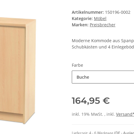
Artikelnummer:
150196-0002
Kategorie:
Möbel
Marken:
Preisbrecher
Moderne Kommode aus Spanplat
Schubkästen und 4 Einlegeböde
Farbe
Buche
164,95 €
inkl. 19% MwSt. , inkl.
Versand
Lieferzeit:
4 - 6 Werktage
(DE - Ausla