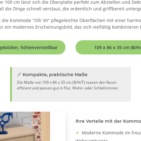
 109 cm lässt sich die Oberplatte perfekt zum Abstellen und Deko
l die Dinge schnell verstaut, die ordentlich und griffbereit unter
 die Kommode "Olli VII" pflegeleichte Oberflächen mit einer harmo
 ein modernes Erscheinungsbild, das sich vielfältig kombinieren l
egeböden, höhenverstellbar
109 x 86 x 35 cm (B/H/
📏 Kompakte, praktische Maße
Die Maße von 109 x 86 x 35 cm (B/H/T) nutzen den Raum
effizient und passen gut in Flur, Wohn- oder Schlafzimmer.
Ihre Vorteile mit der Kommod
✔
Moderne Kommode im freun
Wohnambiente