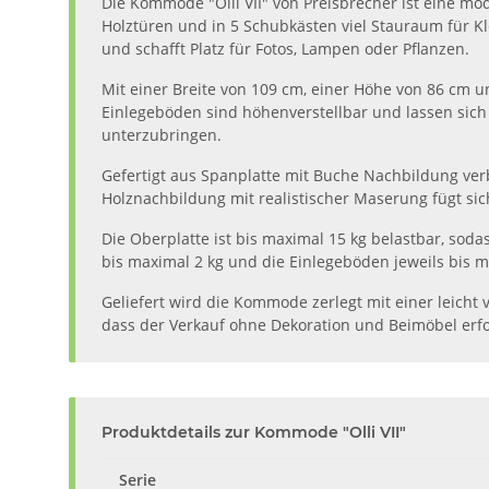
Die Kommode "Olli VII" von Preisbrecher ist eine m
Holztüren und in 5 Schubkästen viel Stauraum für K
und schafft Platz für Fotos, Lampen oder Pflanzen.
Mit einer Breite von 109 cm, einer Höhe von 86 cm u
Einlegeböden sind höhenverstellbar und lassen sich
unterzubringen.
Gefertigt aus Spanplatte mit Buche Nachbildung ver
Holznachbildung mit realistischer Maserung fügt si
Die Oberplatte ist bis maximal 15 kg belastbar, sod
bis maximal 2 kg und die Einlegeböden jeweils bis ma
Geliefert wird die Kommode zerlegt mit einer leicht
dass der Verkauf ohne Dekoration und Beimöbel erf
Produktdetails zur Kommode "Olli VII"
Serie