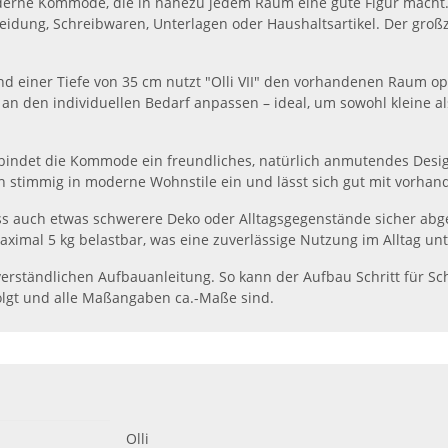
oderne Kommode, die in nahezu jedem Raum eine gute Figur macht. 
leidung, Schreibwaren, Unterlagen oder Haushaltsartikel. Der gro
nd einer Tiefe von 35 cm nutzt "Olli VII" den vorhandenen Raum op
 an den individuellen Bedarf anpassen – ideal, um sowohl kleine 
bindet die Kommode ein freundliches, natürlich anmutendes Desig
ch stimmig in moderne Wohnstile ein und lässt sich gut mit vorh
ass auch etwas schwerere Deko oder Alltagsgegenstände sicher abg
ximal 5 kg belastbar, was eine zuverlässige Nutzung im Alltag unt
 verständlichen Aufbauanleitung. So kann der Aufbau Schritt für S
olgt und alle Maßangaben ca.-Maße sind.
Olli