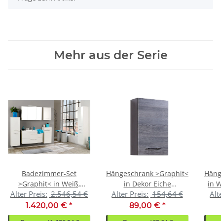
Mehr aus der Serie
Badezimmer-Set
Hängeschrank >Graphit<
Häng
>Graphit< in Weiß,
in Dekor Eiche
in 
Alter Preis:
2.546,54 €
Alter Preis:
154,64 €
Alt
Weiß-Hochglanz
rauchsilber aus MDF -
M
40x64x20cm (BxHxT)
1.420,00 €
*
89,00 €
*