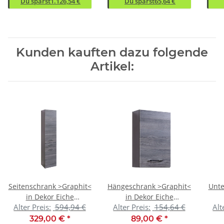
Du sparst
1.126,54 €
Du sparst
65,64 €
Kunden kauften dazu folgende
Artikel:
Seitenschrank >Graphit<
Hängeschrank >Graphit<
Unte
in Dekor Eiche
in Dekor Eiche
Alter Preis:
594,94 €
Alter Preis:
154,64 €
Alt
rauchsilber aus MDF -
rauchsilber aus MDF -
rau
40x180x35cm (BxHxT)
40x64x20cm (BxHxT)
40
329,00 €
*
89,00 €
*