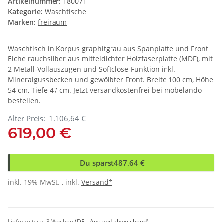
Artikelnummer:
180071
Kategorie:
Waschtische
Marken:
freiraum
Waschtisch in Korpus graphitgrau aus Spanplatte und Front
Eiche rauchsilber aus mitteldichter Holzfaserplatte (MDF), mit
2 Metall-Vollauszügen und Softclose-Funktion inkl.
Mineralgussbecken und gewölbter Front. Breite 100 cm, Höhe
54 cm, Tiefe 47 cm. Jetzt versandkostenfrei bei möbelando
bestellen.
Alter Preis:
1.106,64 €
619,00 €
Du sparst
487,64 €
inkl. 19% MwSt. , inkl.
Versand*
Lieferzeit:
ca. 3 Wochen
(DE - Ausland abweichend)