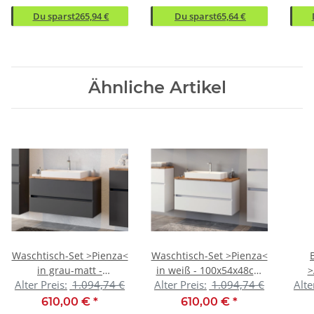
Du sparst
265,94 €
Du sparst
65,64 €
Ähnliche Artikel
Waschtisch-Set >Pienza<
Waschtisch-Set >Pienza<
in grau-matt -
in weiß - 100x54x48cm
>
Alter Preis:
1.094,74 €
Alter Preis:
1.094,74 €
Alte
100x54x48cm (BxHxT)
(BxHxT)
Nac
610,00 €
*
610,00 €
*