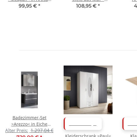
Eiche - 120x70x2cm
81x40x30cm (BxHxT)
220x7
99,95 €
*
108,95 €
*
4
(BxHxT)
Badezimmer-Set
>Arezzo< in Eiche
ABVERKAUF
ABV
Alter Preis:
1.297,04 €
Rauchsilber
Kleiderschrank >Paul<
Kla
Nachbildung, Graphit