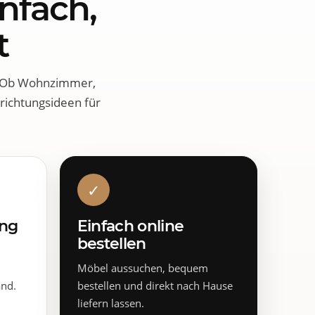
nfach,
t
. Ob Wohnzimmer,
richtungsideen für
✓
ung
Einfach online
bestellen
Möbel aussuchen, bequem
and.
bestellen und direkt nach Hause
liefern lassen.