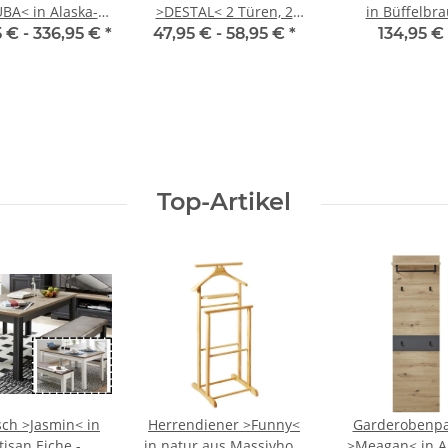
BA< in Alaska-
>DESTAL< 2 Türen, 2
in Büffelbra
he - 60x57x45
Böden, in Weiß
Mikrofaser
5 € -
336,95 €
*
47,95 € -
58,95 €
*
134,95 €
(BxHxT)
glänzend - 60x60x16
48x84x55cm (B
(BxHxT)
Top-Artikel
sch >Jasmin< in
Herrendiener >Funny<
Garderobenpa
tisan Eiche -
in natur aus Massivholz
>Meagan< in A