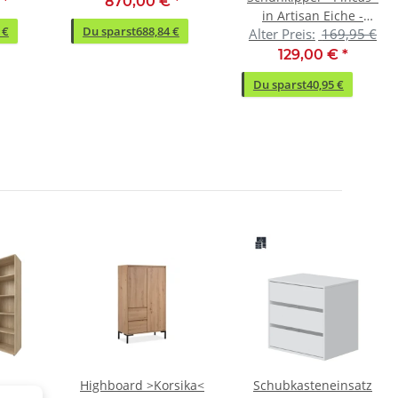
€
*
870,00 €
*
in Artisan Eiche -
 €
Du sparst
688,84 €
Alter Preis:
169,95 €
64x126x38cm (BxHxT)
129,00 €
*
Du sparst
40,95 €
Highboard >Korsika<
Schubkasteneinsatz