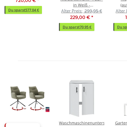
720,00 €
*
in Weiß -
(au
Du sparst
577,04 €
Alter Preis:
299,95 €
Alter 
120x195x55cm (BxHxT)
140c
Eiche 
229,00 €
*
- 31(1
Du sparst
70,95 €
Du sp
Waschmaschinenunterschrank
Garte