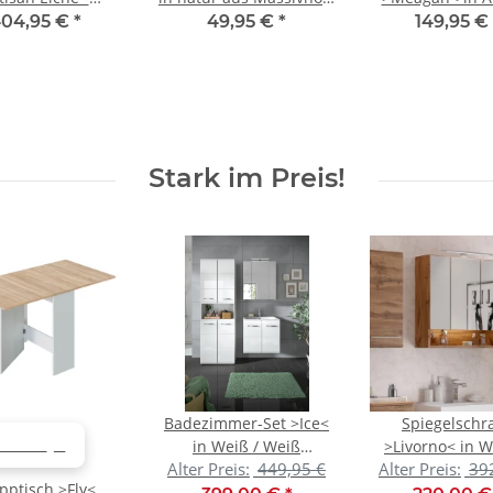
6x90cm (BxHxT)
- 47x102x36cm (BxHxT)
Eiche - 50x17
04,95 €
*
49,95 €
*
149,95 €
(BxHxT)
Stark im Preis!
Badezimmer-Set >Ice<
Spiegelschr
in Weiß / Weiß
>Livorno< in W
ERKAUF
Alter Preis:
449,95 €
Alter Preis:
39
Hochglanz -
Eiche - 60x64
pptisch >Fly<
135x185x46cm (BxHxT)
(BxHxT)