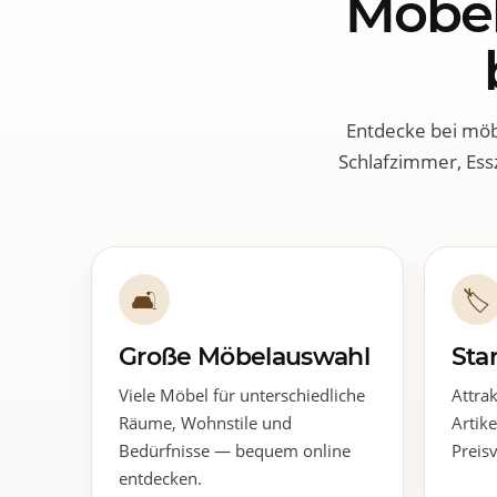
Möbel
Entdecke bei mö
Schlafzimmer, Ess
🛋
🏷
Große Möbelauswahl
Sta
Viele Möbel für unterschiedliche
Attra
Räume, Wohnstile und
Artik
Bedürfnisse — bequem online
Preisv
entdecken.