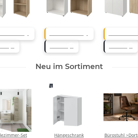
LANDO TIPP
MÖBELANDO TIPP
MÖBELANDO TI
USIV
EXKLUSIV
EXKLUSIV
Neu im Sortiment
dezimmer-Set
Hängeschrank
Bürostuhl >Dor