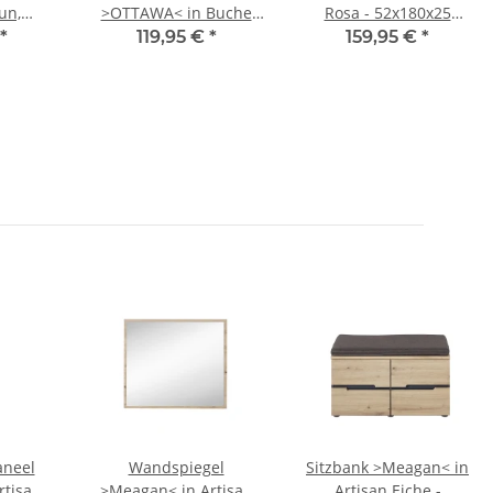
un,
>OTTAWA< in Buche
Rosa - 52x180x25
 -
Dekor - 40x60x45cm
(BxHxT)
*
119,95 €
*
159,95 €
*
xHxT)
(BxHxT)
neel
Wandspiegel
Sitzbank >Meagan< in
rtisan
>Meagan< in Artisan
Artisan Eiche -