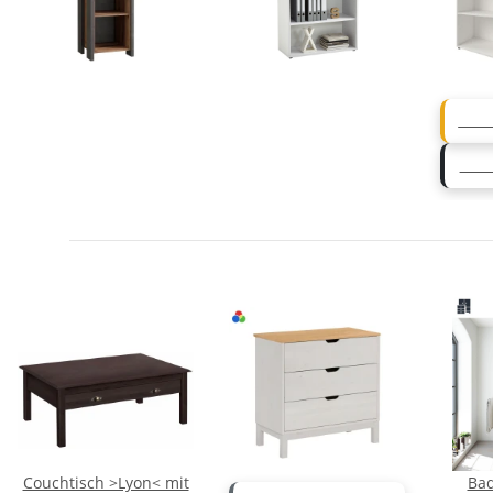
MÖBE
EXKL
Couchtisch >Lyon< mit
Ba