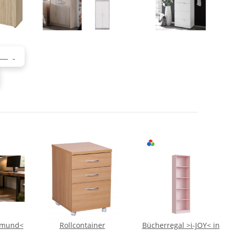
PP
tmund<
Rollcontainer
Bücherregal >i-JOY< in