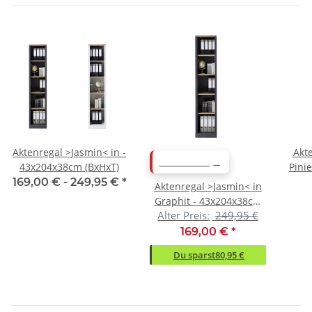
Aktenregal >Jasmin< in -
Akt
ABVERKAUF
43x204x38cm (BxHxT)
Pini
169,00 € -
249,95 €
*
Aktenregal >Jasmin< in
Graphit - 43x204x38cm
Alter Preis:
249,95 €
(BxHxT)
169,00 €
*
Du sparst
80,95 €