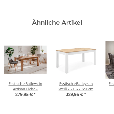
Ähnliche Artikel
Esstisch >Batley< in
Esstisch >Batley< in
Ess
Artisan Eiche -
Weiß - 215x75x90cm
160x75x90cm (BxHxT)
(BxHxT)
18
279,95 €
*
329,95 €
*