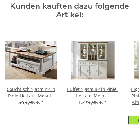
Kunden kauften dazu folgende
Artikel:
Couchtisch >Jasmin< in
Buffet >Jasmin< in Pinie-
Hig
Pinie-Hell aus Metall -
Hell aus Metall -
Pin
Alt
120x45x67cm (BxHxT)
166x205x48cm (BxHxT)
143
349,95 €
*
1.239,95 €
*