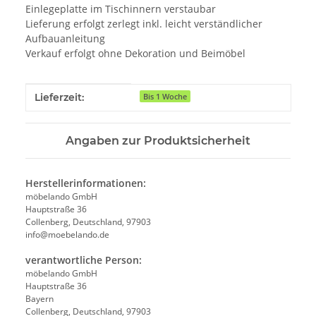
Einlegeplatte im Tischinnern verstaubar
Lieferung erfolgt zerlegt inkl. leicht verständlicher
Aufbauanleitung
Verkauf erfolgt ohne Dekoration und Beimöbel
Produkteigenschaft
Wert
Lieferzeit:
Bis 1 Woche
Angaben zur Produktsicherheit
Herstellerinformationen:
möbelando GmbH
Hauptstraße 36
Collenberg, Deutschland, 97903
info@moebelando.de
verantwortliche Person:
möbelando GmbH
Hauptstraße 36
Bayern
Collenberg, Deutschland, 97903