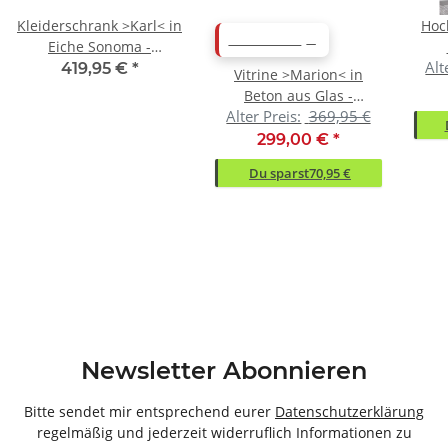
Kleiderschrank >Karl< in
Hoc
ABVERKAUF
Eiche Sonoma -
Alt
159x196x54cm (BxHxT)
50
419,95 €
*
Vitrine >Marion< in
Beton aus Glas -
Alter Preis:
369,95 €
90x197x37cm (BxHxT)
299,00 €
*
Du sparst
70,95 €
Newsletter Abonnieren
Bitte sendet mir entsprechend eurer
Datenschutzerklärung
regelmäßig und jederzeit widerruflich Informationen zu