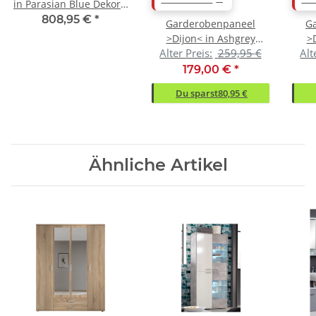
in Parasian Blue Dekor -
193x201x38 (BxHxT)
808,95 €
*
Garderobenpaneel
G
>Dijon< in Ashgrey
>
Alter Preis:
259,95 €
Alt
Dekor, MDF, Spannplatte
De
- 48x188x30 (BxHxT)
179,00 €
*
Du sparst
80,95 €
Ähnliche Artikel