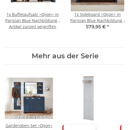
1x
Buffetaufsatz >Dijon< in
1x
Sideboard >Dijon< in
Parisian Blue Nachbildung -
Parisian Blue Nachbildung -
Artikel zurzeit vergriffen
163x122x38cm (BxHxT)
163x79x45cm (BxHxT)
579,95 €
*
Mehr aus der Serie
Garderoben-Set >Dijon<
ABVERKAUF
AB