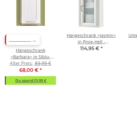
Hängeschrank >Jasmin<
Unt
ABVERKAUF
in Pinie-Hell -
48x75x33cm (BxHxT)
48
114,95 €
*
Hängeschrank
>Barbara< in Sibiu-
Alter Preis:
83,95 €
Lärche - 39x70x24cm
(BxHxT)
68,00 €
*
Du sparst
15,95 €