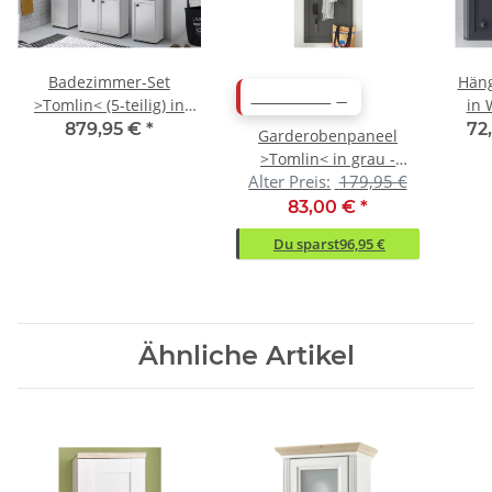
Badezimmer-Set
Häng
ABVERKAUF
>Tomlin< (5-teilig) in
in 
Weiß - 205x191x47cm
879,95 €
*
72
Garderobenpaneel
(BxHxT)
>Tomlin< in grau -
Alter Preis:
179,95 €
61x143x30cm (BxHxT)
83,00 €
*
Du sparst
96,95 €
Ähnliche Artikel