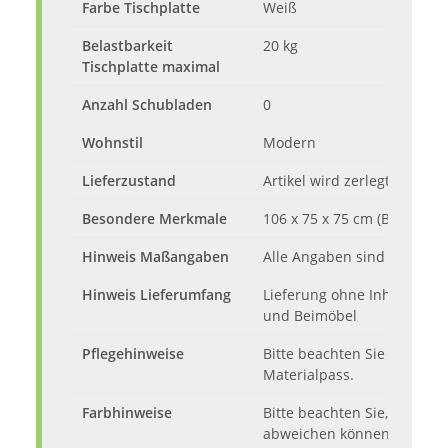
Farbe Tischplatte
Weiß
Belastbarkeit
20 kg
Tischplatte maximal
Anzahl Schubladen
0
Wohnstil
Modern
Lieferzustand
Artikel wird zerlegt mit Auf
Besondere Merkmale
106 x 75 x 75 cm (B/H/T)
Hinweis Maßangaben
Alle Angaben sind ca.-Maße
Hinweis Lieferumfang
Lieferung ohne Inhalt und D
und Beimöbel
Pflegehinweise
Bitte beachten Sie die Pfl
Materialpass.
Farbhinweise
Bitte beachten Sie, dass d
abweichen können.