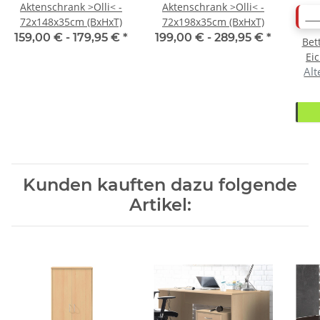
Aktenschrank >Olli< -
Aktenschrank >Olli< -
AB
72x148x35cm (BxHxT)
72x198x35cm (BxHxT)
159,00 € -
179,95 €
*
199,00 € -
289,95 €
*
Bet
Ei
Alt
Kunden kauften dazu folgende
Artikel: