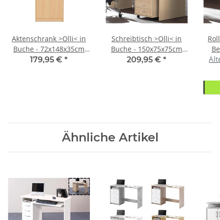
Aktenschrank >Olli< in
Schreibtisch >Olli< in
Rol
Buche - 72x148x35cm
Buche - 150x75x75cm
Be
Alt
(BxHxT)
(BxHxT)
179,95 €
*
209,95 €
*
Ähnliche Artikel