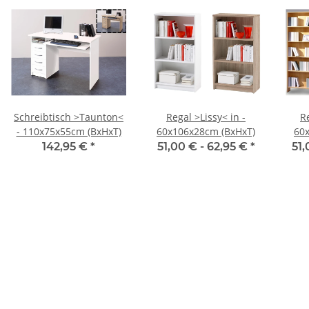
Schreibtisch >Taunton<
Regal >Lissy< in -
Re
- 110x75x55cm (BxHxT)
60x106x28cm (BxHxT)
60
142,95 €
*
51,00 € -
62,95 €
*
51,