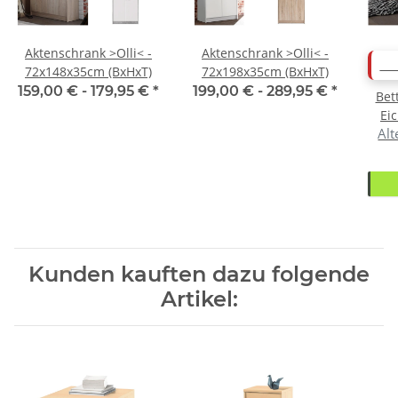
Aktenschrank >Olli< -
Aktenschrank >Olli< -
AB
72x148x35cm (BxHxT)
72x198x35cm (BxHxT)
159,00 € -
179,95 €
*
199,00 € -
289,95 €
*
Bet
Ei
Alt
Kunden kauften dazu folgende
Artikel: