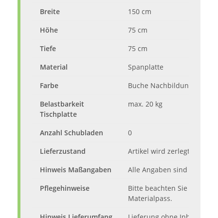
Breite
150 cm
Höhe
75 cm
Tiefe
75 cm
Material
Spanplatte
Farbe
Buche Nachbildung
Belastbarkeit
max. 20 kg
Tischplatte
Anzahl Schubladen
0
Lieferzustand
Artikel wird zerlegt mit Auf
Hinweis Maßangaben
Alle Angaben sind ca.-Maße
Pflegehinweise
Bitte beachten Sie die Pfl
Materialpass.
Hinweis Lieferumfang
Lieferung ohne Inhalt und D