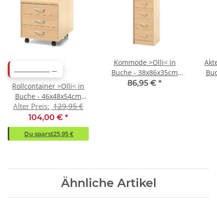
Kommode >Olli< in
Akt
ABVERKAUF
Buche - 38x86x35cm
Buc
(BxHxT)
86,95 €
*
Rollcontainer >Olli< in
Buche - 46x48x54cm
Alter Preis:
129,95 €
(BxHxT)
104,00 €
*
Du sparst
25,95 €
Ähnliche Artikel