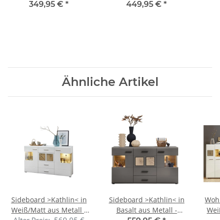
120x45x67cm (BxHxT)
93x150x42cm (BxHxT)
166
349,95 €
*
449,95 €
*
Ähnliche Artikel
Sideboard >Kathlin< in
Sideboard >Kathlin< in
Wohn
Weiß/Matt aus Metall -
Basalt aus Metall -
Wei