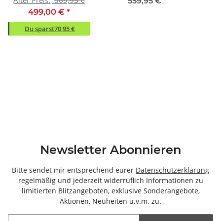
Alter Preis:
569,95 €
170x94x42cm (BxHxT)
170x94x42cm (BxHxT)
320
559,95 €
*
499,00 €
*
Du sparst
70,95 €
Newsletter Abonnieren
Bitte sendet mir entsprechend eurer
Datenschutzerklärung
regelmäßig und jederzeit widerruflich Informationen zu
limitierten Blitzangeboten, exklusive Sonderangebote,
Aktionen, Neuheiten u.v.m. zu.