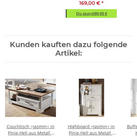
169,00 €
*
Du sparst
80,95 €
Kunden kauften dazu folgende
Artikel:
Couchtisch >Jasmin< in
Highboard >Jasmin< in
Buffe
Pinie-Hell aus Metall -
Pinie-Hell aus Metall -