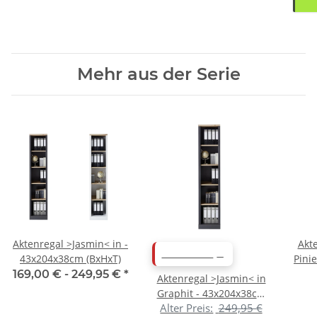
Mehr aus der Serie
Aktenregal >Jasmin< in -
Akt
ABVERKAUF
43x204x38cm (BxHxT)
Pini
169,00 € -
249,95 €
*
Aktenregal >Jasmin< in
Graphit - 43x204x38cm
Alter Preis:
249,95 €
(BxHxT)