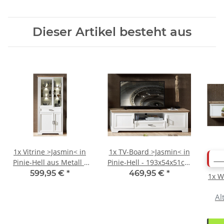
Dieser Artikel besteht aus
1x
Vitrine >Jasmin< in
1x
TV-Board >Jasmin< in
AB
Pinie-Hell aus Metall -
Pinie-Hell - 193x54x51cm
93x204x42cm (BxHxT)
(BxHxT)
599,95 €
*
469,95 €
*
1x
W
Al
14