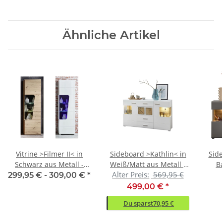
Ähnliche Artikel
Vitrine >Filmer II< in
Sideboard >Kathlin< in
Sid
Schwarz aus Metall -
Weiß/Matt aus Metall -
B
Alter Preis:
569,95 €
62x205x37cm (BxHxT)
170x94x42cm (BxHxT)
17
299,95 € -
309,00 €
*
499,00 €
*
Du sparst
70,95 €