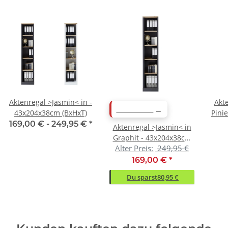
Aktenregal >Jasmin< in -
Akt
ABVERKAUF
43x204x38cm (BxHxT)
Pini
169,00 € -
249,95 €
*
Aktenregal >Jasmin< in
Graphit - 43x204x38cm
Alter Preis:
249,95 €
(BxHxT)
169,00 €
*
Du sparst
80,95 €