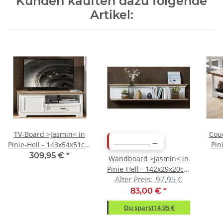
Kunden kauften dazu folgende
Artikel:
TV-Board >Jasmin< in
Couc
ABVERKAUF
Pinie-Hell - 143x54x51cm
Pin
(BxHxT)
12
309,95 €
*
Wandboard >Jasmin< in
Pinie-Hell - 142x29x20cm
Alter Preis:
97,95 €
(BxHxT)
83,00 €
*
Du sparst
14,95 €