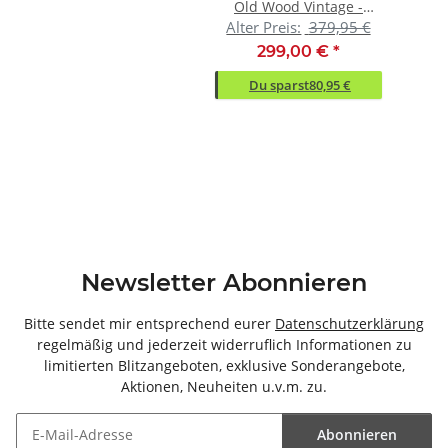
Old Wood Vintage -
Alter Preis:
379,95 €
86x220.7x41.6cm (BxHxT)
299,00 €
*
Du sparst
80,95 €
Newsletter Abonnieren
Bitte sendet mir entsprechend eurer
Datenschutzerklärung
regelmäßig und jederzeit widerruflich Informationen zu
limitierten Blitzangeboten, exklusive Sonderangebote,
Aktionen, Neuheiten u.v.m. zu.
Abonnieren