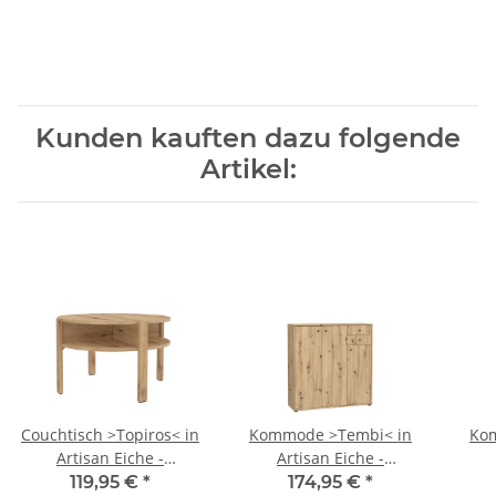
Kunden kauften dazu folgende
Artikel:
Couchtisch >Topiros< in
Kommode >Tembi< in
Ko
Artisan Eiche -
Artisan Eiche -
74,4x45,5x74,4cm
108,8x111,1x34,8cm
7
119,95 €
*
174,95 €
*