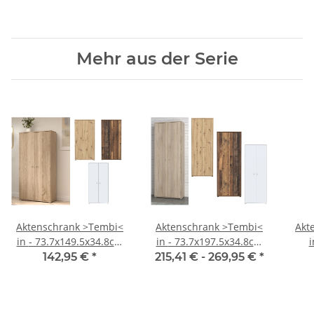
Mehr aus der Serie
Aktenschrank >Tembi<
Aktenschrank >Tembi<
Akt
in - 73.7x149.5x34.8cm
in - 73.7x197.5x34.8cm
i
(BxHxT)
(BxHxT)
7
142,95 €
*
215,41 € -
269,95 €
*