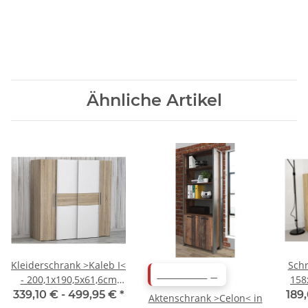
(BxHxT)
(BxHxT)
Ähnliche Artikel
Kleiderschrank >Kaleb I<
Schr
ABVERKAUF
- 200,1x190,5x61,6cm
158
(BxHxT)
339,10 € -
499,95 €
*
189
Aktenschrank >Celon< in