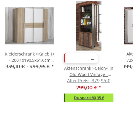
Kleiderschrank >Kaleb I<
Akt
ABVERKAUF
- 200,1x190,5x61,6cm
72
(BxHxT)
339,10 € -
499,95 €
*
199
Aktenschrank >Celon< in
Old Wood Vintage -
Alter Preis:
379,95 €
86x220.7x41.6cm (BxHxT)
299,00 €
*
Du sparst
80,95 €