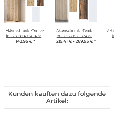
Aktenschrank >Tembi<
Aktenschrank >Tembi<
Akt
in - 73.7x149.5x34.8cm
in - 73.7x197.5x34.8cm
i
(BxHxT)
(BxHxT)
7
142,95 €
*
215,41 € -
269,95 €
*
Kunden kauften dazu folgende
Artikel: