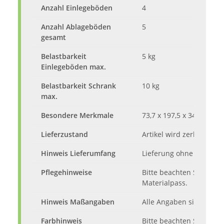
Anzahl Einlegeböden
4
Anzahl Ablageböden
5
gesamt
Belastbarkeit
5 kg
Einlegeböden max.
Belastbarkeit Schrank
10 kg
max.
Besondere Merkmale
73,7 x 197,5 x 34,8 cm (
Lieferzustand
Artikel wird zerlegt mit
Hinweis Lieferumfang
Lieferung ohne Inhalt u
Pflegehinweise
Bitte beachten Sie die 
Materialpass.
Hinweis Maßangaben
Alle Angaben sind ca.-M
Farbhinweis
Bitte beachten Sie, das