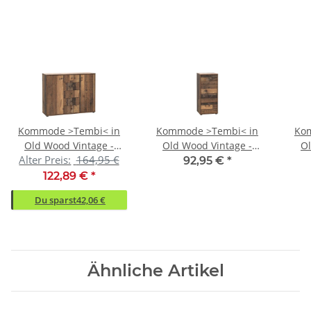
Kommode >Tembi< in
Kommode >Tembi< in
Ko
Old Wood Vintage -
Old Wood Vintage -
Ol
Alter Preis:
164,95 €
108,8x85,5x34,8cm
38,6x85,5x34,8cm
7
92,95 €
*
(BxHxT)
(BxHxT)
122,89 €
*
Du sparst
42,06 €
Ähnliche Artikel