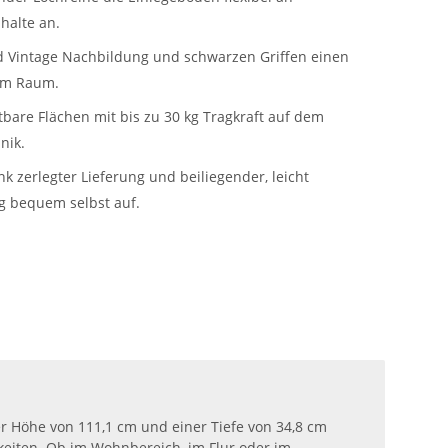
halte an.
d Vintage Nachbildung und schwarzen Griffen einen
im Raum.
stbare Flächen mit bis zu 30 kg Tragkraft auf dem
nik.
 zerlegter Lieferung und beiliegender, leicht
g bequem selbst auf.
r Höhe von 111,1 cm und einer Tiefe von 34,8 cm
gkeiten. Ob im Wohnbereich, im Flur oder im