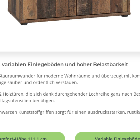
ariablen Einlegeböden und hoher Belastbarkeit
 Stauraumwunder für moderne Wohnräume und überzeugt mit komfo
nge sauber und ordentlich verstauen.
 2 Holztüren, die sich dank durchgehender Lochreihe ganz nach Be
ltagsutensilien benötigen.
warzen Kunststoffgriffen sorgt für einen ausdrucksstarken, rust
.
omfort-Höhe 111,1 cm
Variable Einlegeböd