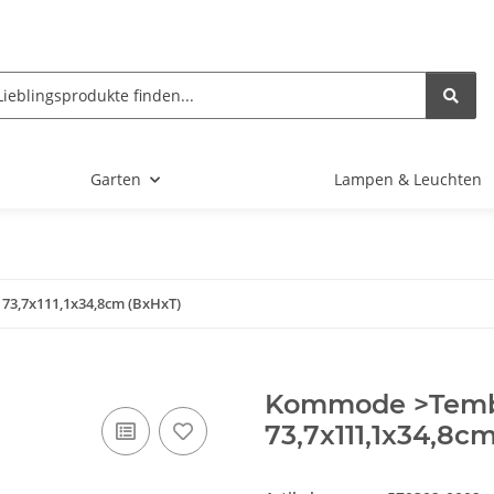
Garten
Lampen & Leuchten
73,7x111,1x34,8cm (BxHxT)
Kommode >Tembi
73,7x111,1x34,8c