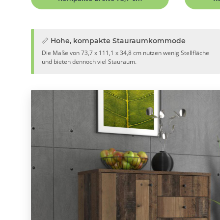
📏 Hohe, kompakte Stauraumkommode
Die Maße von 73,7 x 111,1 x 34,8 cm nutzen wenig Stellfläche
und bieten dennoch viel Stauraum.