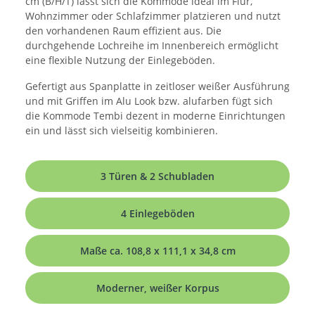
cm (B/H/T) lässt sich die Kommode ideal im Flur,
Wohnzimmer oder Schlafzimmer platzieren und nutzt
den vorhandenen Raum effizient aus. Die
durchgehende Lochreihe im Innenbereich ermöglicht
eine flexible Nutzung der Einlegeböden.
Gefertigt aus Spanplatte in zeitloser weißer Ausführung
und mit Griffen im Alu Look bzw. alufarben fügt sich
die Kommode Tembi dezent in moderne Einrichtungen
ein und lässt sich vielseitig kombinieren.
3 Türen & 2 Schubladen
4 Einlegeböden
Maße ca. 108,8 x 111,1 x 34,8 cm
Moderner, weißer Korpus