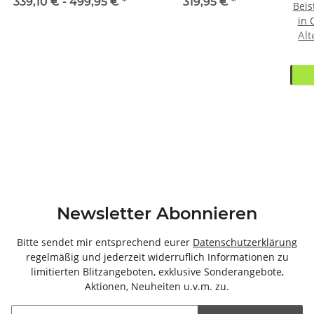
(BxHxT)
156.4x86.3x41.6cm
339,10 € -
499,95 €
*
319,95 €
*
Beis
(BxHxT)
in 
Alt
13
Newsletter Abonnieren
Bitte sendet mir entsprechend eurer
Datenschutzerklärung
regelmäßig und jederzeit widerruflich Informationen zu
limitierten Blitzangeboten, exklusive Sonderangebote,
Aktionen, Neuheiten u.v.m. zu.