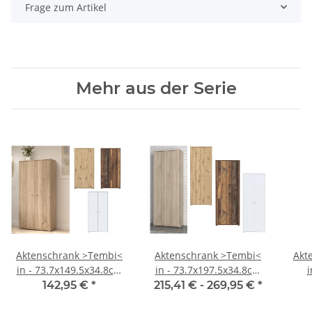
Frage zum Artikel
Mehr aus der Serie
Aktenschrank >Tembi<
Aktenschrank >Tembi<
Akt
in - 73.7x149.5x34.8cm
in - 73.7x197.5x34.8cm
i
(BxHxT)
(BxHxT)
7
142,95 €
*
215,41 € -
269,95 €
*