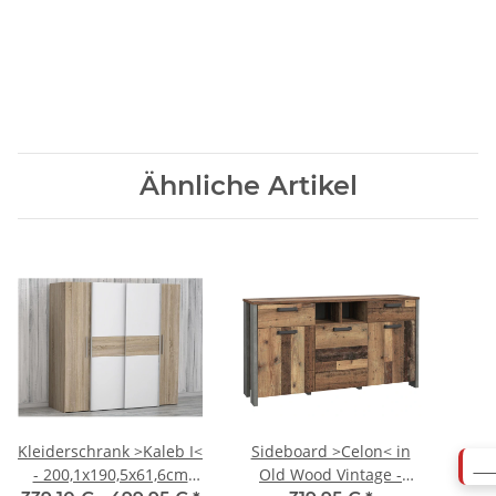
Ähnliche Artikel
Kleiderschrank >Kaleb I<
Sideboard >Celon< in
AB
- 200,1x190,5x61,6cm
Old Wood Vintage -