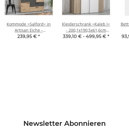
Kommode >Salford< in
Kleiderschrank >Kaleb I<
Bett
Artisan Eiche -
- 200,1x190,5x61,6cm
124,9x95,9x41,3cm
(BxHxT)
239,95 €
*
339,10 € -
499,95 €
*
93,
(BxHxT)
Newsletter Abonnieren