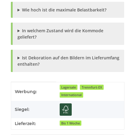
Wie hoch ist die maximale Belastbarkeit?
In welchem Zustand wird die Kommode
geliefert?
Ist Dekoration auf den Bildern im Lieferumfang
enthalten?
Produkteigenschaft
Wert
Lagersale
Trennfurt-EX
Werbung:
International
Siegel:
Lieferzeit:
Bis 1 Woche