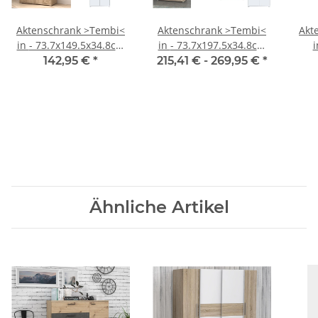
Aktenschrank >Tembi<
Aktenschrank >Tembi<
Akt
in - 73.7x149.5x34.8cm
in - 73.7x197.5x34.8cm
i
(BxHxT)
(BxHxT)
7
142,95 €
*
215,41 € -
269,95 €
*
Ähnliche Artikel