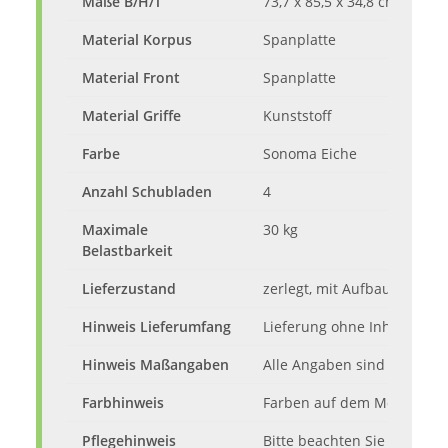
Maße B/H/T
73,7 x 85,5 x 34,8 cm (ca.-M
Material Korpus
Spanplatte
Material Front
Spanplatte
Material Griffe
Kunststoff
Farbe
Sonoma Eiche
Anzahl Schubladen
4
Maximale
30 kg
Belastbarkeit
Lieferzustand
zerlegt, mit Aufbauanleitu
Hinweis Lieferumfang
Lieferung ohne Inhalt und 
Hinweis Maßangaben
Alle Angaben sind ca.-Maße
Farbhinweis
Farben auf dem Monitor kö
Pflegehinweis
Bitte beachten Sie die Pfl